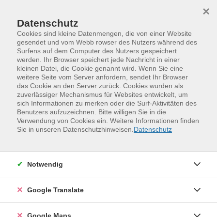
Skip to main content
Skip to page footer
×
Überschriften
Datenschutz
Cookies sind kleine Datenmengen, die von einer Website
Header 1. level
gesendet und vom Webb rowser des Nutzers während des
Surfens auf dem Computer des Nutzers gespeichert
Subheader
werden. Ihr Browser speichert jede Nachricht in einer
kleinen Datei, die Cookie genannt wird. Wenn Sie eine
Header 2. level
weitere Seite vom Server anfordern, sendet Ihr Browser
das Cookie an den Server zurück. Cookies wurden als
Subheader
zuverlässiger Mechanismus für Websites entwickelt, um
sich Informationen zu merken oder die Surf-Aktivitäten des
Header 3. level
Benutzers aufzuzeichnen. Bitte willigen Sie in die
Verwendung von Cookies ein. Weitere Informationen finden
Subheader
Sie in unseren Datenschutzhinweisen.
Datenschutz
Header 4. level
Subheader
Notwendig
Header 5 level
Subheader
Google Translate
Header 1. level (with link)
Google Maps