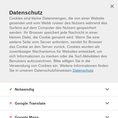
Skip to main content
Skip to page footer
×
Datenschutz
Cookies sind kleine Datenmengen, die von einer Website
gesendet und vom Webb rowser des Nutzers während des
Surfens auf dem Computer des Nutzers gespeichert
Englisch am Vormittag B1
werden. Ihr Browser speichert jede Nachricht in einer
kleinen Datei, die Cookie genannt wird. Wenn Sie eine
4. Semester
weitere Seite vom Server anfordern, sendet Ihr Browser
Ein Aufbaukurs für Teilnehmende mit sehr guten
das Cookie an den Server zurück. Cookies wurden als
zuverlässiger Mechanismus für Websites entwickelt, um
Vorkenntnissen. Das Lerntempo in diesem Kurs
sich Informationen zu merken oder die Surf-Aktivitäten des
orientiert sich an den Bedürfnissen der
Benutzers aufzuzeichnen. Bitte willigen Sie in die
Teilnehmenden. Besonderes Augenmerk liegt auf dem
Verwendung von Cookies ein. Weitere Informationen finden
Sie in unseren Datenschutzhinweisen.
Datenschutz
freien Sprechen und auf dem Verständnis von Texten.
Hier werden Sie ganz nach Ihren Bedürfnissen und
ohne Druck in der englischen Sprache weitergeführt.
Notwendig
Für den Einstieg empfehlen wir einen Online-
Einstufungstest: einstufungstests.klett-
Google Translate
sprachen.de/eks/Englisch-A1-B2/. Gern beraten wir Sie
auch telefonisch oder persönlich in unserer
Google Maps