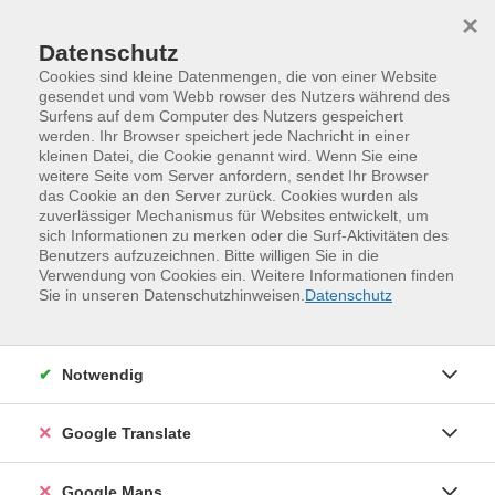
Skip to main content
Skip to page footer
×
Datenschutz
Cookies sind kleine Datenmengen, die von einer Website
gesendet und vom Webb rowser des Nutzers während des
Surfens auf dem Computer des Nutzers gespeichert
DIY-Workshop: Selbstgerührt, gespart
werden. Ihr Browser speichert jede Nachricht in einer
kleinen Datei, die Cookie genannt wird. Wenn Sie eine
und Wissen erweitert
weitere Seite vom Server anfordern, sendet Ihr Browser
Bereichere deinen Alltag mit der Kraft der
das Cookie an den Server zurück. Cookies wurden als
Pflanzen und ätherischen Ölen!
zuverlässiger Mechanismus für Websites entwickelt, um
sich Informationen zu merken oder die Surf-Aktivitäten des
Ob eigener Garten oder nicht, in diesem Workshop wird
Benutzers aufzuzeichnen. Bitte willigen Sie in die
Verwendung von Cookies ein. Weitere Informationen finden
das komplexe Wissen zur Herstellung eigener Cremes
Sie in unseren Datenschutzhinweisen.
Datenschutz
und Tinkturen gelehrt, Kräuterwissen weitergegeben -
- für die eigene unterstützende Hausapotheke -- und
es werden Ätherische Öle mit Einsatzgebieten
Notwendig
besprochen. Ob als Geschenk oder für sich selbst, das
entscheiden Sie! Es wartet langjährige Erfahrung und
Google Translate
viel Wissen, ich freue mich auf Sie!
Materialkosten pro Person: 12 Euro vor Ort an die
Google Maps