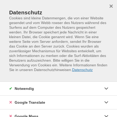
Skip to main content
Skip to page footer
×
Datenschutz
Cookies sind kleine Datenmengen, die von einer Website
gesendet und vom Webb rowser des Nutzers während des
Entgeltordnung
Surfens auf dem Computer des Nutzers gespeichert
werden. Ihr Browser speichert jede Nachricht in einer
der Volkshochschule der
kleinen Datei, die Cookie genannt wird. Wenn Sie eine
weitere Seite vom Server anfordern, sendet Ihr Browser
Mittelsächsischen Kultur gGmbH vom
das Cookie an den Server zurück. Cookies wurden als
01.01.2016
zuverlässiger Mechanismus für Websites entwickelt, um
sich Informationen zu merken oder die Surf-Aktivitäten des
Benutzers aufzuzeichnen. Bitte willigen Sie in die
Verwendung von Cookies ein. Weitere Informationen finden
Sie in unseren Datenschutzhinweisen.
Datenschutz
§1 Teilnahmeentgelte für Kurse und
Veranstaltungen
Notwendig
Höhe des Entgelts
Die Entgelte werden in der Regel auf der Grundlage von
Google Translate
2,50 EUR — 6,00 EUR pro Unterrichtseinheit (UE) à 45
min für Kurse und Veranstaltungen mit einer
Google Maps