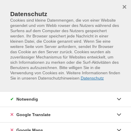
Skip to main content
Skip to page footer
×
Datenschutz
Cookies sind kleine Datenmengen, die von einer Website
gesendet und vom Webb rowser des Nutzers während des
Zertifizierung
Surfens auf dem Computer des Nutzers gespeichert
werden. Ihr Browser speichert jede Nachricht in einer
kleinen Datei, die Cookie genannt wird. Wenn Sie eine
Wir sind zertifiziert!
weitere Seite vom Server anfordern, sendet Ihr Browser
Die Qualität unserer Arbeit ist durch ein anerkanntes
das Cookie an den Server zurück. Cookies wurden als
zuverlässiger Mechanismus für Websites entwickelt, um
Zertifikat vom TÜV Thüringen ausgezeichnet. Das von uns
sich Informationen zu merken oder die Surf-Aktivitäten des
plus
angewendete Qualitätsmanagementsystem QES
,
Benutzers aufzuzeichnen. Bitte willigen Sie in die
welches von der TU Dresden und der Universität Leipzig
Verwendung von Cookies ein. Weitere Informationen finden
Sie in unseren Datenschutzhinweisen.
Datenschutz
eigens für Bildungsträger entwickelt wurde, wird seit 2010
nach jeweiliger Prüfung an die VHS vergeben.
Notwendig
Google Translate
Keine Neuigkeiten mehr verpassen?
Google Maps