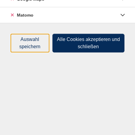
Melden Sie sich zu unserem Newsletter
an!
Matomo
E-Mail *
Auswahl
Alle Cookies akzeptieren und
Wir geben Ihre E-Mail-Adresse nicht an Dritte weiter.
speichern
schließen
Mit dem Senden Ihrer Daten erklären Sie sich mit der
Verarbeitung gemäß unseren
Datenschutzbestimmungen einverstanden. *
Wie wir Ihre Daten verarbeiten, erfahren Sie in unseren
Datenschutzbestimmungen
.
Anmelden
Felder, die mit * gekennzeichnet sind, müssen ausgefüllt werden.