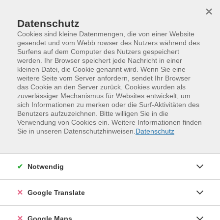
Skip to main content
Skip to page footer
×
Datenschutz
Cookies sind kleine Datenmengen, die von einer Website
gesendet und vom Webb rowser des Nutzers während des
Surfens auf dem Computer des Nutzers gespeichert
werden. Ihr Browser speichert jede Nachricht in einer
Beruf, Digitales Leben, Grundbildung
kleinen Datei, die Cookie genannt wird. Wenn Sie eine
Smartphone/Tablet/Apps/Sicherheit
weitere Seite vom Server anfordern, sendet Ihr Browser
das Cookie an den Server zurück. Cookies wurden als
Smartphone/Tablet/Apps/Sicherheit
zuverlässiger Mechanismus für Websites entwickelt, um
sich Informationen zu merken oder die Surf-Aktivitäten des
Benutzers aufzuzeichnen. Bitte willigen Sie in die
Filter
Verwendung von Cookies ein. Weitere Informationen finden
Sie in unseren Datenschutzhinweisen.
Datenschutz
Wochentage
Notwendig
Tageszeiten
Google Translate
Orte
Google Maps