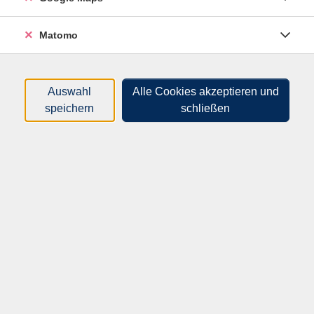
Dozenten*innen
Matomo
Zeitraum
nur buchbare
nur beginnende
Auswahl
Alle Cookies akzeptieren und
speichern
schließen
Kurse (
39
)
Loading...
Sortierung
Einsteigerkurs Smartphone & Tablet --
Grundlagen verständlich gemacht
62M50130
36,00 €
03.09.2026
—
17.09.2026
17:30
–
19:45
Uhr
Mittweida, Volkshochschule