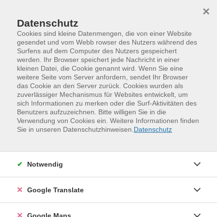
Skip to main content
Skip to page footer
×
Datenschutz
Cookies sind kleine Datenmengen, die von einer Website
gesendet und vom Webb rowser des Nutzers während des
Häufig gestellte Fragen (FAQ):
Surfens auf dem Computer des Nutzers gespeichert
werden. Ihr Browser speichert jede Nachricht in einer
kleinen Datei, die Cookie genannt wird. Wenn Sie eine
weitere Seite vom Server anfordern, sendet Ihr Browser
Wo finde ich das aktuelle Kursprogramm?
das Cookie an den Server zurück. Cookies wurden als
zuverlässiger Mechanismus für Websites entwickelt, um
sich Informationen zu merken oder die Surf-Aktivitäten des
Wie melde ich mich zu einem Kurs oder einer
Benutzers aufzuzeichnen. Bitte willigen Sie in die
Veranstaltung an?
Verwendung von Cookies ein. Weitere Informationen finden
Sie in unseren Datenschutzhinweisen.
Datenschutz
Bekomme ich eine Anmeldebestätigung?
Kann ich mehrere Personen für denselben Kurs
Notwendig
anmelden?
Google Translate
Wie kann ich mich für mehrere Kurse anmelden,
ohne meine Daten mehrfach einzugeben?
Google Maps