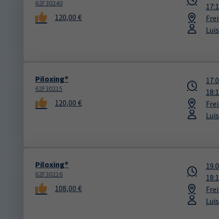
62F30240
17:
120,00 €
Fre
Lui
Piloxing®
17.
62F30215
18:
120,00 €
Fre
Lui
Piloxing®
19.
62F30216
18:
108,00 €
Fre
Lui