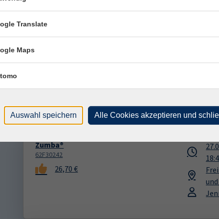
ogle Translate
Fit for Fight -- Power Workout
24.
ogle Maps
62D30250
19:
78,00 €
Döb
tomo
(Gy
Hei
Fac
Auswahl speichern
Alle Cookies akzeptieren und schli
Zumba®
27.
62F30242
18:
26,70 €
Fre
und
Jen