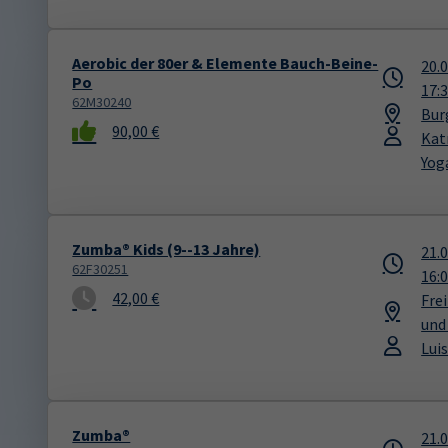
Aerobic der 80er & Elemente Bauch-Beine-
20.
Po
17:
62M30240
Bur
90,00 €
Kat
Yog
Zumba® Kids (9--13 Jahre)
21.
62F30251
16:
42,00 €
Fre
und
Lui
Zumba®
21.