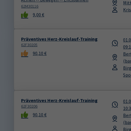
Mit
62M30116
Kri
9,00 €
Präventives Herz-Kreislauf-Training
01.
62F30205
09:
90,10 €
Ber
(bar
Bir
Spo
Präventives Herz-Kreislauf-Training
01.
62F30206
10:
90,10 €
Ber
(bar
Bir