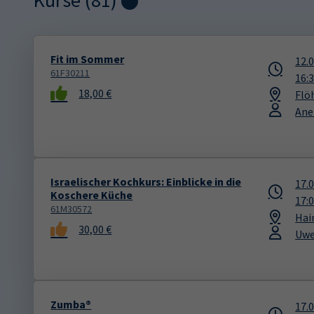
Kurse (
81
)
Loading...
Fit im Sommer
12.
61F30211
16:
18,00 €
Flö
Ane
Israelischer Kochkurs: Einblicke in die
17.
Koschere Küche
17:
61M30572
Hai
30,00 €
Uwe
Zumba®
17.