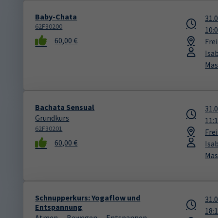
Baby-Chata
31.
62F30200
10:
60,00 €
Fre
Isa
Mas
Bachata Sensual
31.
Grundkurs
11:
62F30201
Fre
60,00 €
Isa
Mas
Schnupperkurs: Yogaflow und
31.
Entspannung
18:
Atmen -- Bewegen -- Entspannen