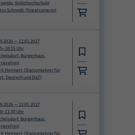
tweida, Volkshochschule
stin Schmidt
(Yogatrainerin)
09.2026
—
12.01.2027
15
–
10:15
Uhr
thelsdorf, Bürgerhaus,
rierefrei)
git Helmert
(Diplomlehrer für
rt, Deutsch und DaZ)
09.2026
—
12.01.2027
30
–
11:30
Uhr
thelsdorf, Bürgerhaus,
rierefrei)
git Helmert
(Diplomlehrer für