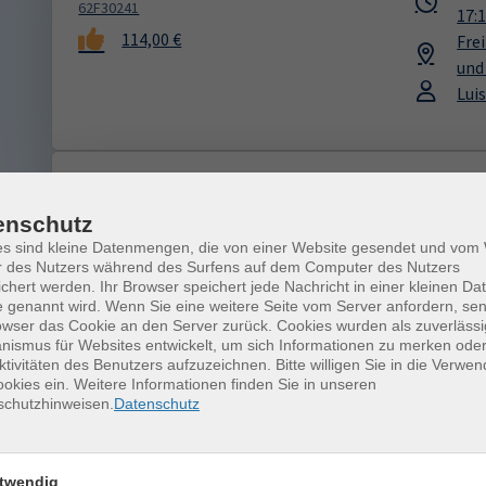
62F30241
17:
114,00 €
Fre
und
Lui
Wilde Kräuter - Kräuterführung
24.
62F30506
16:
enschutz
16,00 €
Ang
es sind kleine Datenmengen, die von einer Website gesendet und vo
r des Nutzers während des Surfens auf dem Computer des Nutzers
Pfl
chert werden. Ihr Browser speichert jede Nachricht in einer kleinen Dat
Krä
 genannt wird. Wenn Sie eine weitere Seite vom Server anfordern, se
owser das Cookie an den Server zurück. Cookies wurden als zuverlässi
ismus für Websites entwickelt, um sich Informationen zu merken oder
ktivitäten des Benutzers aufzuzeichnen. Bitte willigen Sie in die Verwe
okies ein. Weitere Informationen finden Sie in unseren
Thailight
24.
schutzhinweisen.
Datenschutz
62F30501
17:
48,00 €
Fre
Mic
twendig