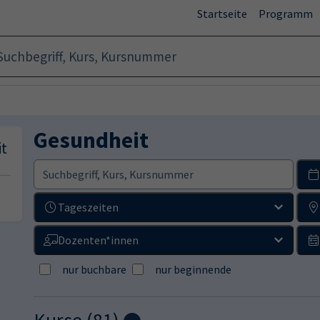
(
Startseite
Programm
Gesundheit
t
Tageszeiten
Dozenten*innen
nur buchbare
nur beginnende