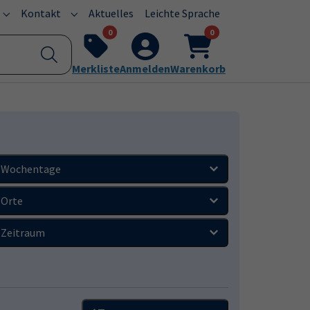
current)
Kontakt
Aktuelles
Leichte Sprache
Submenu for "Programm"
Submenu for "Kontakt"
0
0
Merkliste
Anmelden
Warenkorb
Wochentage
Orte
Zeitraum