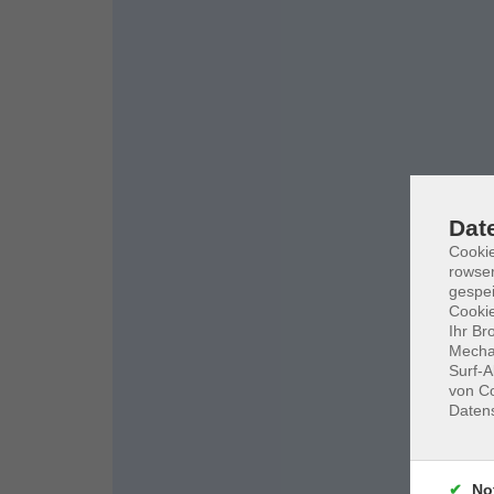
Dat
Cooki
rowse
gespei
Cookie
Ihr Br
Mechan
Surf-A
von Co
Daten
No