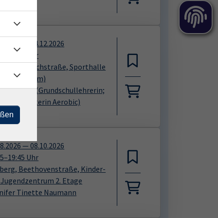
08.2026
—
14.12.2026
15
–
20:15
Uhr
eln, Friedrichstraße, Sporthalle
mnastikraum)
ke Hanisch
(Grundschullehrerin;
hübungsleiterin Aerobic)
eßen
08.2026
—
08.10.2026
45
–
19:45
Uhr
iberg, Beethovenstraße, Kinder-
 Jugendzentrum 2. Etage
nifer Tinette Naumann