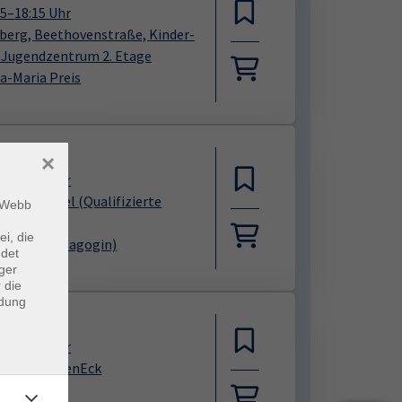
15
–
18:15
Uhr
iberg, Beethovenstraße, Kinder-
 Jugendzentrum 2. Etage
sa-Maria Preis
08.2026
×
30
–
18:45
Uhr
elika Künzel
(Qualifizierte
m Webb
anzen- und
ei, die
uterheilpädagogin)
ndet
ger
 die
ndung
08.2026
30
–
20:30
Uhr
iberg, KüchenEck
hael Prinz