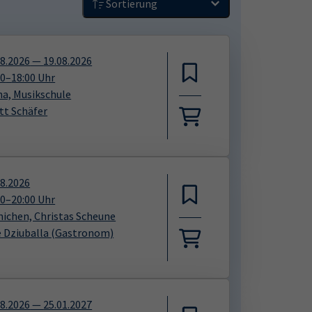
Sortierung
08.2026
—
19.08.2026
30
–
18:00
Uhr
ha, Musikschule
tt Schäfer
08.2026
00
–
20:00
Uhr
nichen, Christas Scheune
 Dziuballa
(Gastronom)
08.2026
—
25.01.2027