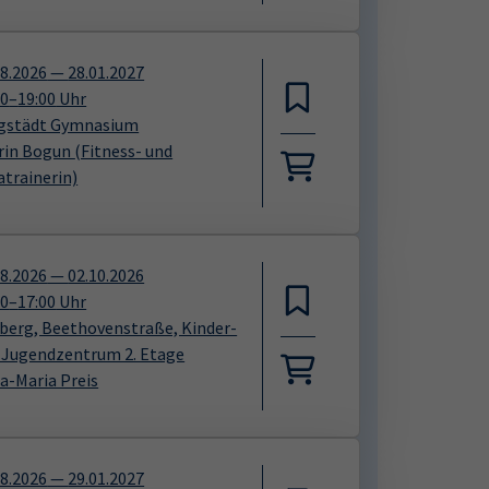
08.2026
—
28.01.2027
30
–
19:00
Uhr
gstädt Gymnasium
rin Bogun
(Fitness- und
atrainerin)
08.2026
—
02.10.2026
00
–
17:00
Uhr
iberg, Beethovenstraße, Kinder-
 Jugendzentrum 2. Etage
sa-Maria Preis
08.2026
—
29.01.2027