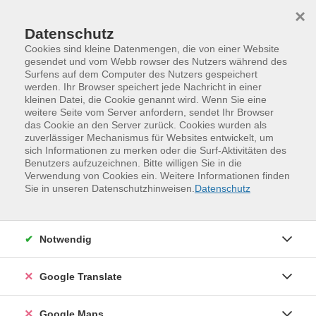
Skip to main content
Skip to page footer
×
Datenschutz
Cookies sind kleine Datenmengen, die von einer Website
gesendet und vom Webb rowser des Nutzers während des
Leitbild
Surfens auf dem Computer des Nutzers gespeichert
werden. Ihr Browser speichert jede Nachricht in einer
der Volkshochschule Mittelsachsen
kleinen Datei, die Cookie genannt wird. Wenn Sie eine
weitere Seite vom Server anfordern, sendet Ihr Browser
das Cookie an den Server zurück. Cookies wurden als
zuverlässiger Mechanismus für Websites entwickelt, um
sich Informationen zu merken oder die Surf-Aktivitäten des
Identität und Auftrag
Benutzers aufzuzeichnen. Bitte willigen Sie in die
Verwendung von Cookies ein. Weitere Informationen finden
Die Volkshochschule Mittelsachsen ist als
Sie in unseren Datenschutzhinweisen.
Datenschutz
Bildungseinrichtung Bestandteil der Mittelsächsischen
Kultur gGmbH des Landkreises Mittelsachsen. Ihre Aufgabe
ist es, den Bürgerinnen und Bürgern vielfältige
Notwendig
Möglichkeiten zur persönlichen Weiterbildung und
Selbstverwirklichung anzubieten. Dabei orientiert sie sich
Google Translate
am Bedarf und den Bedürfnissen aller potenziellen Kurs-
und Veranstaltungsteilnehmerinnen und -teilnehmer. Die
Google Maps