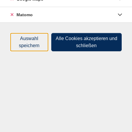
Entgeltgestaltung soll den Zugang zur Volkshochschule
auch für Benachteiligte ebnen.
Matomo
Werte
Auswahl
Alle Cookies akzeptieren und
speichern
schließen
Die Volkshochschule Mittelsachsen steht für Offenheit,
Transparenz sowie parteipolitische und konfessionelle
Unabhängigkeit. Ihre Veranstaltungen stehen nach Ziel und
Inhalt im Einklang mit der freiheitlich-demokratischen
Grundordnung im Sinne des Grundgesetzes sowie der
Verfassung des Freistaates Sachsen.
Die Volkshochschule orientiert sich an den Grundsätzen
einer nachhaltigen Bildungsarbeit.
Kunden