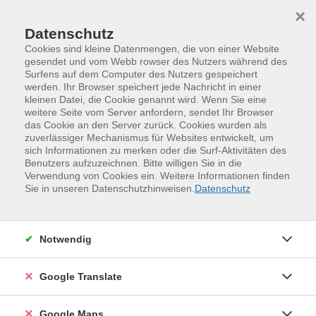
Skip to main content
Skip to page footer
×
Datenschutz
Cookies sind kleine Datenmengen, die von einer Website
gesendet und vom Webb rowser des Nutzers während des
Surfens auf dem Computer des Nutzers gespeichert
werden. Ihr Browser speichert jede Nachricht in einer
Kultur und Gestalten
kleinen Datei, die Cookie genannt wird. Wenn Sie eine
Musik, Tanz, Fotografie, Medien
weitere Seite vom Server anfordern, sendet Ihr Browser
das Cookie an den Server zurück. Cookies wurden als
Musik, Tanz, Fotografie, Medien
zuverlässiger Mechanismus für Websites entwickelt, um
sich Informationen zu merken oder die Surf-Aktivitäten des
Benutzers aufzuzeichnen. Bitte willigen Sie in die
Filter
Verwendung von Cookies ein. Weitere Informationen finden
Sie in unseren Datenschutzhinweisen.
Datenschutz
Wochentage
Notwendig
Tageszeiten
Google Translate
Orte
Google Maps