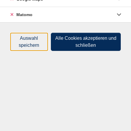
Dozenten*innen
Matomo
Zeitraum
nur buchbare
nur beginnende
Auswahl
Alle Cookies akzeptieren und
speichern
schließen
Kurse (
30
)
Loading...
Sortierung
Klassisches Ballett für Erwachsene
(Fortgeschrittene)
62F20501
93,40 €
10.08.2026
—
16.11.2026
17:00
–
18:00
Uhr
Freiberg, Mittelsächsisches Theater