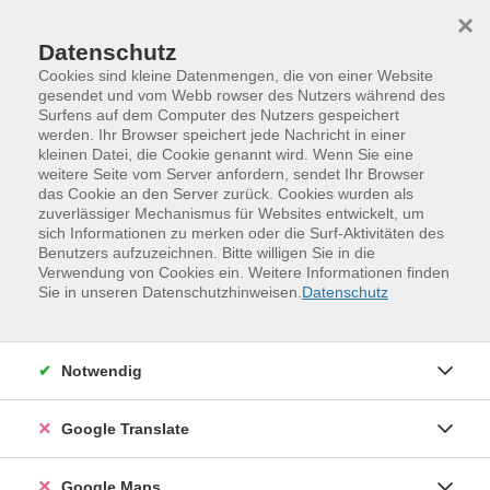
Skip to main content
Skip to page footer
×
Datenschutz
Cookies sind kleine Datenmengen, die von einer Website
gesendet und vom Webb rowser des Nutzers während des
Surfens auf dem Computer des Nutzers gespeichert
werden. Ihr Browser speichert jede Nachricht in einer
Beruf, Digitales Leben, Grundbildung
kleinen Datei, die Cookie genannt wird. Wenn Sie eine
PC/Betriebssysteme/Internet/Office-Programme/3D-
weitere Seite vom Server anfordern, sendet Ihr Browser
das Cookie an den Server zurück. Cookies wurden als
Druck
zuverlässiger Mechanismus für Websites entwickelt, um
Döbeln
sich Informationen zu merken oder die Surf-Aktivitäten des
Benutzers aufzuzeichnen. Bitte willigen Sie in die
Döbeln
Verwendung von Cookies ein. Weitere Informationen finden
Sie in unseren Datenschutzhinweisen.
Datenschutz
Filter
Notwendig
Wochentage
Google Translate
Tageszeiten
Google Maps