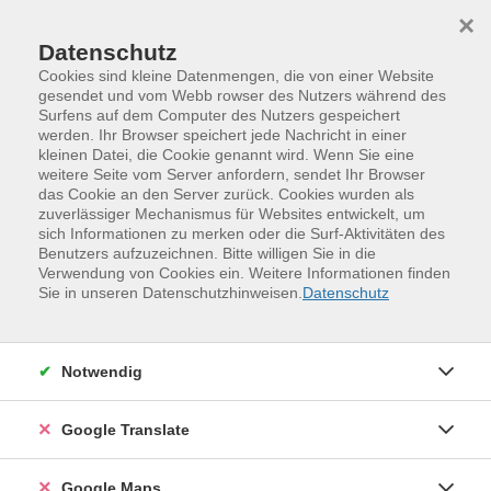
Skip to main content
Skip to page footer
×
Datenschutz
Cookies sind kleine Datenmengen, die von einer Website
gesendet und vom Webb rowser des Nutzers während des
Surfens auf dem Computer des Nutzers gespeichert
werden. Ihr Browser speichert jede Nachricht in einer
Kultur und Gestalten
kleinen Datei, die Cookie genannt wird. Wenn Sie eine
Musik, Tanz, Fotografie, Medien
Döbeln
weitere Seite vom Server anfordern, sendet Ihr Browser
das Cookie an den Server zurück. Cookies wurden als
Döbeln
zuverlässiger Mechanismus für Websites entwickelt, um
sich Informationen zu merken oder die Surf-Aktivitäten des
Benutzers aufzuzeichnen. Bitte willigen Sie in die
Filter
Verwendung von Cookies ein. Weitere Informationen finden
Sie in unseren Datenschutzhinweisen.
Datenschutz
Wochentage
Notwendig
Tageszeiten
Google Translate
Orte
Google Maps