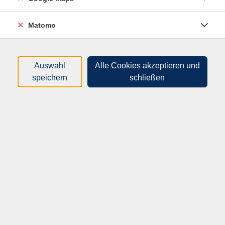
Dozenten*innen
Matomo
Zeitraum
nur buchbare
nur beginnende
Auswahl
Alle Cookies akzeptieren und
speichern
schließen
Kurse (
0
)
Loading...
Sortierung
Keine Neuigkeiten mehr verpassen?
Melden Sie sich zu unserem Newsletter
an!