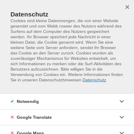
Skip to main content
Skip to page footer
×
Datenschutz
Cookies sind kleine Datenmengen, die von einer Website
gesendet und vom Webb rowser des Nutzers während des
Surfens auf dem Computer des Nutzers gespeichert
werden. Ihr Browser speichert jede Nachricht in einer
Kultur und Gestalten
kleinen Datei, die Cookie genannt wird. Wenn Sie eine
Theater, Sprecherziehung, Literatur, Kunst
Döbeln
weitere Seite vom Server anfordern, sendet Ihr Browser
das Cookie an den Server zurück. Cookies wurden als
Döbeln
zuverlässiger Mechanismus für Websites entwickelt, um
sich Informationen zu merken oder die Surf-Aktivitäten des
Benutzers aufzuzeichnen. Bitte willigen Sie in die
Filter
Verwendung von Cookies ein. Weitere Informationen finden
Sie in unseren Datenschutzhinweisen.
Datenschutz
Wochentage
Notwendig
Tageszeiten
Google Translate
Orte
Google Maps