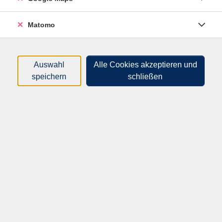
Dozenten*innen
Matomo
Zeitraum
nur buchbare
nur beginnende
Auswahl
Alle Cookies akzeptieren und
speichern
schließen
Kurse (
0
)
Loading...
Sortierung
Keine Neuigkeiten mehr verpassen?
Melden Sie sich zu unserem Newsletter
an!