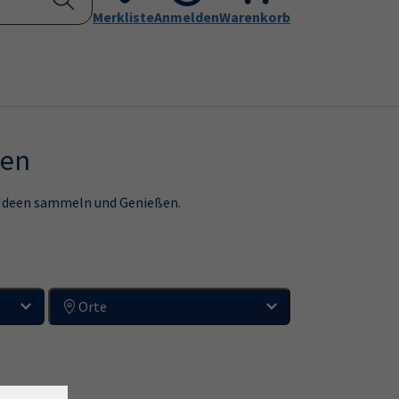
Kontakt
Merkliste
Aktuelles
Anmelden
Leichte Sprache
Warenkorb
Submenu for "Programm"
Submenu for "Kontakt"
ben
, Ideen sammeln und Genießen.
Orte