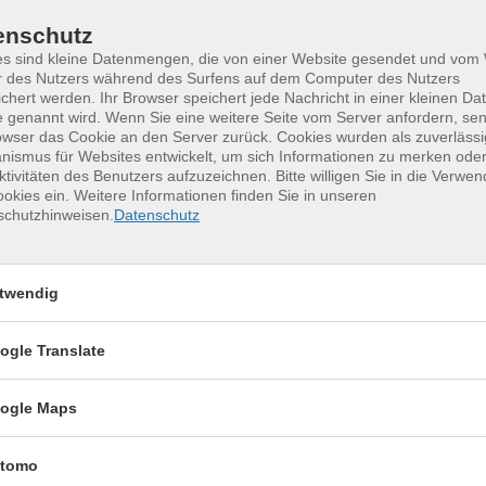
enschutz
es sind kleine Datenmengen, die von einer Website gesendet und vo
r des Nutzers während des Surfens auf dem Computer des Nutzers
chert werden. Ihr Browser speichert jede Nachricht in einer kleinen Dat
 genannt wird. Wenn Sie eine weitere Seite vom Server anfordern, se
owser das Cookie an den Server zurück. Cookies wurden als zuverlässi
ismus für Websites entwickelt, um sich Informationen zu merken oder
ktivitäten des Benutzers aufzuzeichnen. Bitte willigen Sie in die Verwe
okies ein. Weitere Informationen finden Sie in unseren
schutzhinweisen.
Datenschutz
sen?
 Newsletter an!
twendig
ogle Translate
ogle Maps
ich mit der Verarbeitung gemäß unseren Datenschutzbestimmungen
tomo
n
Datenschutzbestimmungen
.