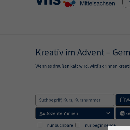
Skip to main content
Skip to page footer
Kreativ im Advent – G
Wenn es draußen kalt wird, wird's drinnen krea
W
Dozenten*innen
Ze
nur buchbare
nur beginnende