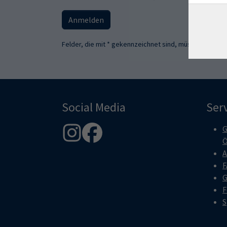
Anmelden
Felder, die mit * gekennzeichnet sind, müssen ausgefü
Social Media
Ser
G
Ö
A
F
G
F
S