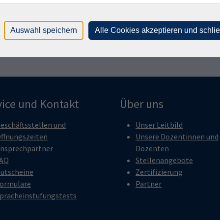
Auswahl speichern
Alle Cookies akzeptieren und schli
llt werden.
vice und Kontakt
Über uns
eschäftsstellen und
Unser Leitbild
ffnungszeiten
Unsere Dozentinnen und
nsprechpartner
Dozenten
AQ
Stellenangebote
utscheine
Zertifizierung
ormulare
Partner
pracheinstufungstests