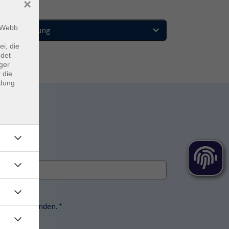
×
m Webb
Sortierung
ei, die
ndet
ger
 die
ndung
 einverstanden. *