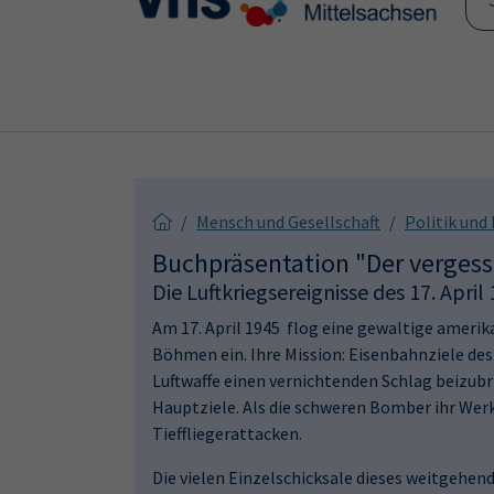
Skip to main content
Skip to page footer
Mensch und Gesellschaft
Politik und
Buchpräsentation "Der vergess
Die Luftkriegsereignisse des 17. Apr
Am 17. April 1945 flog eine gewaltige ameri
Böhmen ein. Ihre Mission: Eisenbahnziele des
Luftwaffe einen vernichtenden Schlag beizub
Hauptziele. Als die schweren Bomber ihr Werk
Tieffliegerattacken.
Die vielen Einzelschicksale dieses weitgehen