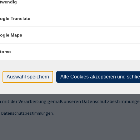
twendig
ogle Translate
ogle Maps
sen?
tomo
 Newsletter an!
Auswahl speichern
Alle Cookies akzeptieren und schli
ich mit der Verarbeitung gemäß unseren Datenschutzbestimmungen
n
Datenschutzbestimmungen
.