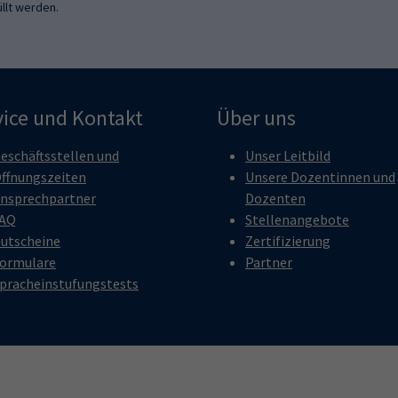
llt werden.
vice und Kontakt
Über uns
eschäftsstellen und
Unser Leitbild
ffnungszeiten
Unsere Dozentinnen und
nsprechpartner
Dozenten
AQ
Stellenangebote
utscheine
Zertifizierung
ormulare
Partner
pracheinstufungstests