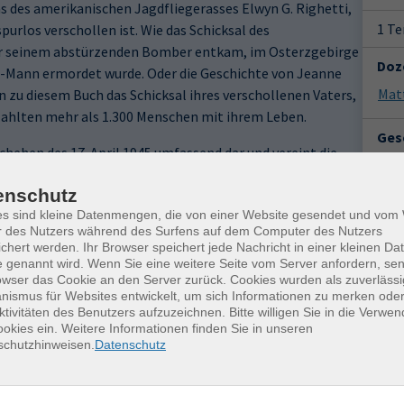
s des amerikanischen Jagdfliegerasses Elwyn G. Righetti,
1 T
urlos verschollen ist. Wie das Schicksal des
r seinem abstürzenden Bomber entkam, im Osterzgebirge
Doz
S-Mann ermordet wurde. Oder die Geschichte von Jeanne
Mat
en zu diesem Buch das Schicksal ihres verschollenen Vaters,
ahlten mehr als 1.300 Menschen mit ihrem Leben.
Gesc
chehen des 17. April 1945 umfassend dar und vereint die
atforscher sowie eine Vielzahl von Zeitzeugenaussagen
Ver
enschutz
Stad
es sind kleine Datenmengen, die von einer Website gesendet und vo
Augu
r des Nutzers während des Surfens auf dem Computer des Nutzers
096
chert werden. Ihr Browser speichert jede Nachricht in einer kleinen Dat
 genannt wird. Wenn Sie eine weitere Seite vom Server anfordern, se
Kon
owser das Cookie an den Server zurück. Cookies wurden als zuverlässi
ismus für Websites entwickelt, um sich Informationen zu merken oder
Frag
ktivitäten des Benutzers aufzuzeichnen. Bitte willigen Sie in die Verwe
Katr
okies ein. Weitere Informationen finden Sie in unseren
schutzhinweisen.
Datenschutz