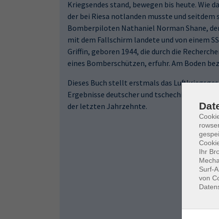
Kriegsendes stand, bewegen bis heute. Wie da
der bei Riesa notlanden musste und seitdem sp
Bomberpiloten Nathaniel Norman Shane, de
mit dem Fallschirm landete und von einem S
Griffin, geboren 1944, die durch die Recherch
eines Bomberschützen, erfuhr. Am Boden bez
Dieses Buch stellt erstmals das Luftkriegsges
Ergebnisse deutscher und tschechischer Heim
Dat
der letzten Jahrzehnte.
Cooki
rowse
gespei
Cookie
Ihr Br
Mechan
Surf-A
von Co
Daten