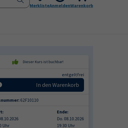
Kontakt
Merkliste
Aktuelles
Anmelden
Leichte Sprache
Warenkorb
Submenu for "Programm"
Submenu for "Kontakt"
entgeltfrei
In den Warenkorb
snummer:
62F10110
t:
Ende:
08.10.2026
Do. 08.10.2026
0 Uhr
19:30 Uhr