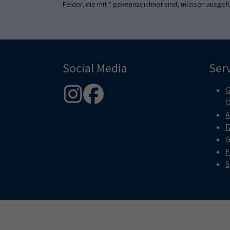
Felder, die mit * gekennzeichnet sind, müssen ausgefü
Social Media
Ser
G
Ö
A
F
G
F
S