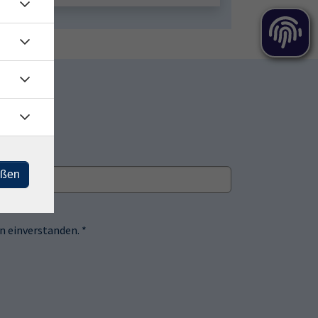
eßen
 einverstanden. *