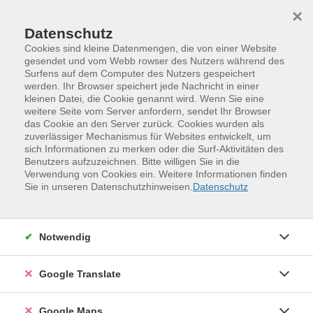
Skip to main content
Skip to page footer
×
Datenschutz
Cookies sind kleine Datenmengen, die von einer Website
gesendet und vom Webb rowser des Nutzers während des
Surfens auf dem Computer des Nutzers gespeichert
Früher war mehr Lametta
werden. Ihr Browser speichert jede Nachricht in einer
kleinen Datei, die Cookie genannt wird. Wenn Sie eine
Dass es mittlerweile weniger Lametta gibt, ist vor
weitere Seite vom Server anfordern, sendet Ihr Browser
allem zahlreichen Vergiftungsfällen geschuldet. Das
das Cookie an den Server zurück. Cookies wurden als
zuverlässiger Mechanismus für Websites entwickelt, um
zeigt, dass es sinnvoll sein kann, unsere
sich Informationen zu merken oder die Surf-Aktivitäten des
weihnachtlichen Gewohnheiten zu hinterfragen.
Benutzers aufzuzeichnen. Bitte willigen Sie in die
Verwendung von Cookies ein. Weitere Informationen finden
Wie lässt sich das Fest schön und gleichzeitig fair und
Sie in unseren Datenschutzhinweisen.
Datenschutz
umweltfreundlich gestalten? Was kann ich mit gutem
Gewissen schenken? Auf welche Kriterien sollte ich
achten?
Notwendig
Besser geht immer -- deshalb lassen Sie sich
Google Translate
motivieren und inspirieren, zum Beispiel zu Öko-
Lametta, "regenwaldfreiem" Gebäck und
Google Maps