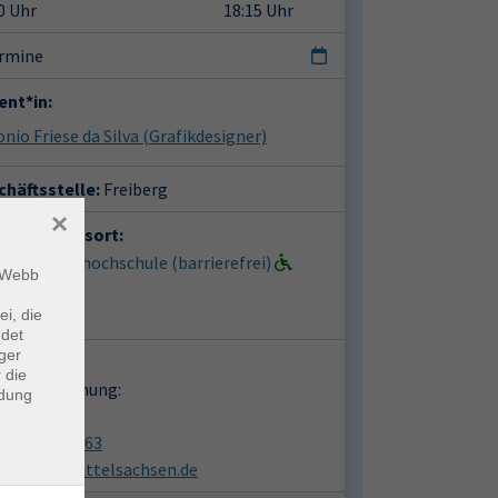
0 Uhr
18:15 Uhr
ermine
ent*in:
nio Friese da Silva
(Grafikdesigner)
häftsstelle:
Freiberg
×
anstaltungsort:
berg, Volkshochschule (barrierefrei)
m Webb
iplatz 3
9 Freiberg
ei, die
ndet
ger
takt:
 die
en zur Buchung:
ndung
in Abel
03731 1613063
vhs@vhs-mittelsachsen.de