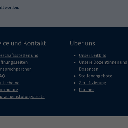
llt werden.
vice und Kontakt
Über uns
eschäftsstellen und
Unser Leitbild
ffnungszeiten
Unsere Dozentinnen und
nsprechpartner
Dozenten
AQ
Stellenangebote
utscheine
Zertifizierung
ormulare
Partner
pracheinstufungstests