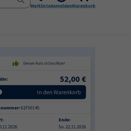
Kontakt
Merkliste
Aktuelles
Anmelden
Leichte Sprache
Warenkorb
Submenu for "Programm"
Submenu for "Kontakt"
52,00
€
ühr:
In den Warenkorb
snummer:
62F50145
t:
Ende:
20.11.2026
So. 22.11.2026