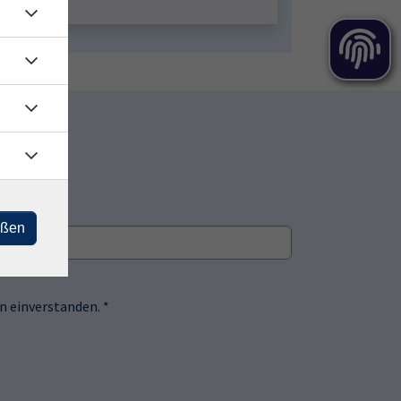
eßen
 einverstanden. *