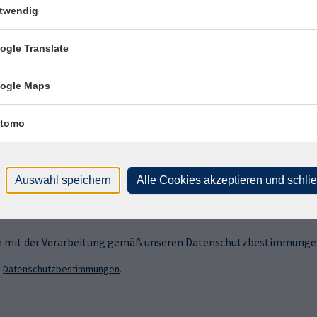
twendig
ogle Translate
ogle Maps
sen?
tomo
 Newsletter an!
Auswahl speichern
Alle Cookies akzeptieren und schli
ich mit der Verarbeitung gemäß unseren Datenschutzbestimmungen
n
Datenschutzbestimmungen
.