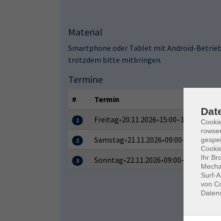
Material
Smartphone oder Tablet mit Android-Betriebs
trotzdem bitte mitbringen.
Termine
#
Termin
Dat
Freitag
•
20.11.2026
•
15:00–18:15 Uhr
1
Cooki
rowse
Samstag
•
21.11.2026
•
09:00–12:15 Uhr
gespei
2
Cookie
Ihr Br
Sonntag
•
22.11.2026
•
09:00–12:15 Uhr
3
Mechan
Surf-A
von Co
Daten