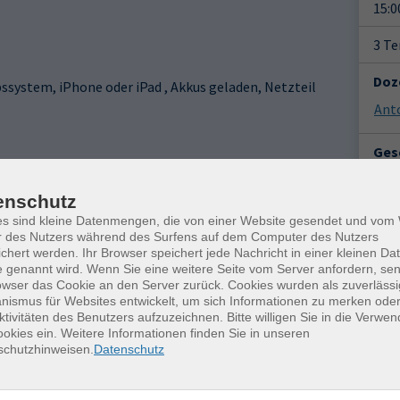
15:0
3 T
Doz
system, iPhone oder iPad , Akkus geladen, Netzteil
Anto
Gesc
Ort / Raum
Ver
enschutz
Frei
Freiberg, Volkshochschule (barrierefrei)
es sind kleine Datenmengen, die von einer Website gesendet und vo
Petr
r des Nutzers während des Surfens auf dem Computer des Nutzers
Freiberg, Volkshochschule (barrierefrei)
0959
chert werden. Ihr Browser speichert jede Nachricht in einer kleinen Dat
 genannt wird. Wenn Sie eine weitere Seite vom Server anfordern, se
owser das Cookie an den Server zurück. Cookies wurden als zuverlässi
Freiberg, Volkshochschule (barrierefrei)
Kon
ismus für Websites entwickelt, um sich Informationen zu merken oder
Frag
ktivitäten des Benutzers aufzuzeichnen. Bitte willigen Sie in die Verwe
Katr
okies ein. Weitere Informationen finden Sie in unseren
schutzhinweisen.
Datenschutz