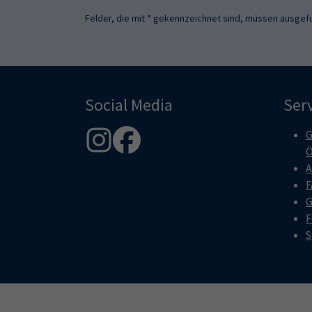
Felder, die mit * gekennzeichnet sind, müssen ausgefü
Social Media
Ser
G
Ö
A
F
G
F
S