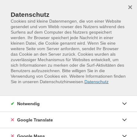
Skip to main content
Skip to page footer
×
Datenschutz
Cookies sind kleine Datenmengen, die von einer Website
gesendet und vom Webb rowser des Nutzers während des
Surfens auf dem Computer des Nutzers gespeichert
Computerschreiben lernen in nur 4
werden. Ihr Browser speichert jede Nachricht in einer
kleinen Datei, die Cookie genannt wird. Wenn Sie eine
Stunden!
weitere Seite vom Server anfordern, sendet Ihr Browser
Das 10-Finger-System leicht gemacht
das Cookie an den Server zurück. Cookies wurden als
zuverlässiger Mechanismus für Websites entwickelt, um
Schnell, sicher und entspannt tippen -- das geht! Mit
sich Informationen zu merken oder die Surf-Aktivitäten des
einer bewährten Methode lernen, die Spaß macht und
Benutzers aufzuzeichnen. Bitte willigen Sie in die
Verwendung von Cookies ein. Weitere Informationen finden
motiviert.
Sie in unseren Datenschutzhinweisen.
Datenschutz
Die unschlagbaren Vorteile des 10-Finger-
Tastschreibkurses
Notwendig
In nur 4 Stunden zum 10-Finger-System
Google Translate
Effektiv und schnell: Alle Buchstaben, Zahlen und
Zeichen im Nu lernen! Von Anfang an ganze Wörter
tippen -- statt nur einzelner Buchstaben!
Google Maps