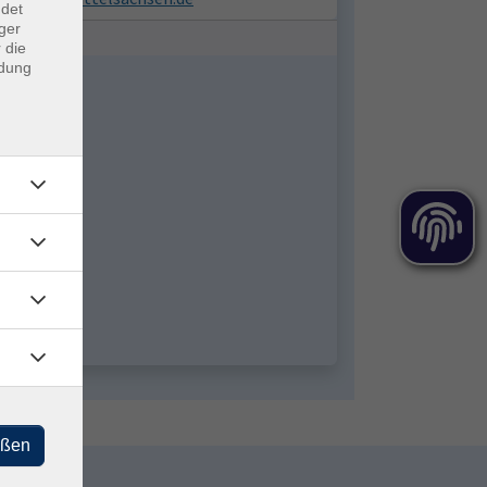
ndet
ger
 die
ndung
eßen