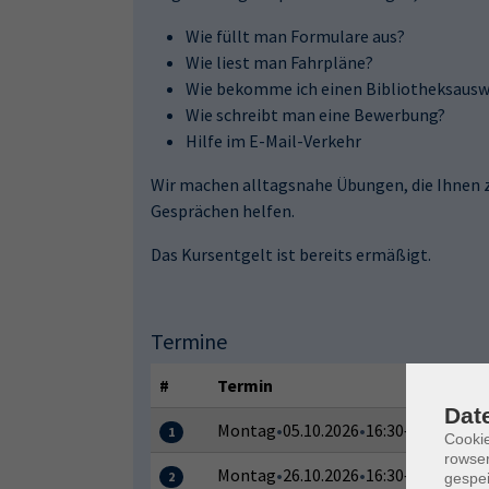
Wie füllt man Formulare aus?
Wie liest man Fahrpläne?
Wie bekomme ich einen Bibliotheksausw
Wie schreibt man eine Bewerbung?
Hilfe im E-Mail-Verkehr
Wir machen alltagsnahe Übungen, die Ihnen z
Gesprächen helfen.
Das Kursentgelt ist bereits ermäßigt.
Termine
#
Termin
Dat
Montag
•
05.10.2026
•
16:30–18:00 Uhr
1
Cooki
rowse
Montag
•
26.10.2026
•
16:30–18:00 Uhr
2
gespei