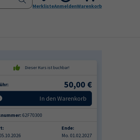
Kontakt
Merkliste
Aktuelles
Anmelden
Leichte Sprache
Warenkorb
Submenu for "Programm"
Submenu for "Kontakt"
50,00
€
ühr:
In den Warenkorb
snummer:
62F70300
t:
Ende:
05.10.2026
Mo. 01.02.2027