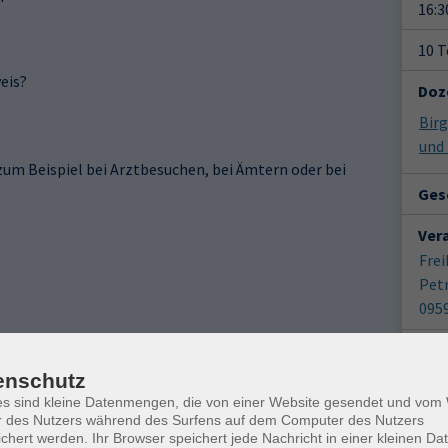
16:3
10 
eis?
Doz
Bir
und
um Beispiel bei Arztbesuchen, bei Ämtern oder bei
Gesc
Ver
Frei
Petr
0959
Kon
Ort / Raum
Frag
enschutz
Freiberg, Volkshochschule (barrierefrei)
Katr
es sind kleine Datenmengen, die von einer Website gesendet und vo
r des Nutzers während des Surfens auf dem Computer des Nutzers
Freiberg, Volkshochschule (barrierefrei)
chert werden. Ihr Browser speichert jede Nachricht in einer kleinen Dat