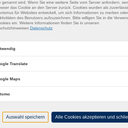
 genannt wird. Wenn Sie eine weitere Seite vom Server anfordern, se
owser das Cookie an den Server zurück. Cookies wurden als zuverlässi
Freiberg, Volkshochschule (barrierefrei)
ismus für Websites entwickelt, um sich Informationen zu merken oder
ktivitäten des Benutzers aufzuzeichnen. Bitte willigen Sie in die Verwe
Freiberg, Volkshochschule (barrierefrei)
okies ein. Weitere Informationen finden Sie in unseren
schutzhinweisen.
Datenschutz
Freiberg, Volkshochschule (barrierefrei)
Freiberg, Volkshochschule (barrierefrei)
twendig
Freiberg, Volkshochschule (barrierefrei)
ogle Translate
Freiberg, Volkshochschule (barrierefrei)
Freiberg, Volkshochschule (barrierefrei)
ogle Maps
Freiberg, Volkshochschule (barrierefrei)
tomo
Auswahl speichern
Alle Cookies akzeptieren und schli