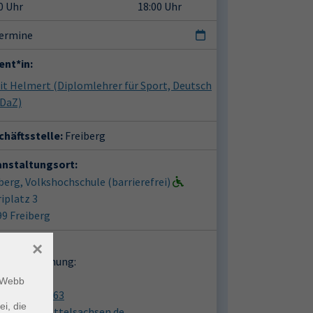
0 Uhr
18:00 Uhr
Termine
ent*in:
git Helmert
(Diplomlehrer für Sport, Deutsch
 DaZ)
häftsstelle:
Freiberg
anstaltungsort:
berg, Volkshochschule (barrierefrei)
iplatz 3
9 Freiberg
takt:
×
en zur Buchung:
in Abel
m Webb
03731 1613063
ei, die
vhs@vhs-mittelsachsen.de