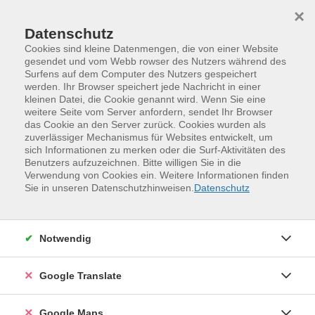
Skip to main content
Skip to page footer
×
Datenschutz
Cookies sind kleine Datenmengen, die von einer Website
gesendet und vom Webb rowser des Nutzers während des
Surfens auf dem Computer des Nutzers gespeichert
Förderplangestaltung unter
werden. Ihr Browser speichert jede Nachricht in einer
kleinen Datei, die Cookie genannt wird. Wenn Sie eine
Anwendung der ICF-CY in der Kita
weitere Seite vom Server anfordern, sendet Ihr Browser
(5-tägige Zusatzqualifikation)
das Cookie an den Server zurück. Cookies wurden als
zuverlässiger Mechanismus für Websites entwickelt, um
ICF-CY derzeit ein Schlagwort im Kita-Bereich, aber
sich Informationen zu merken oder die Surf-Aktivitäten des
auch in anderen pädagogischen Bereichen.
Benutzers aufzuzeichnen. Bitte willigen Sie in die
Verwendung von Cookies ein. Weitere Informationen finden
Mit dieser
5-tägigen Zusatzqualifikation
erhalten Sie
Sie in unseren Datenschutzhinweisen.
Datenschutz
sowohl die theoretischen als auch die praktischen
Grundlagen für die Arbeit mit der ICF-CY.
Notwendig
Modul 1: Einführung in die Struktur und das Anliegen
der ICF-CY
Google Translate
Anliegen/Motivation
Buchaufbau: Die Komponenten der ICF-CY und
Google Maps