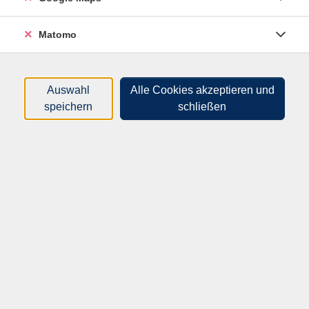
erhalten praktische Werkzeuge, um Gespräche
souverän zu führen, Verständnis zu fördern und
Matomo
gemeinsam mit Eltern Lösungen zu entwickeln, die
dem Kind wirklich dienen.
Auswahl
Alle Cookies akzeptieren und
speichern
schließen
68,00
€
Gebühr:
In den Warenkorb
Kursnummer:
62F50005
Start:
Ende:
Mi. 27.01.2027
Mi. 27.01.2027
09:00 Uhr
15:30 Uhr