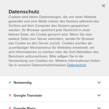
Skip to main content
Skip to page footer
×
Datenschutz
Cookies sind kleine Datenmengen, die von einer Website
gesendet und vom Webb rowser des Nutzers während des
Surfens auf dem Computer des Nutzers gespeichert
Im Gespräch mit Eltern - Klar,
werden. Ihr Browser speichert jede Nachricht in einer
kleinen Datei, die Cookie genannt wird. Wenn Sie eine
empathisch und auf Augenhöhe
weitere Seite vom Server anfordern, sendet Ihr Browser
kommunizieren
das Cookie an den Server zurück. Cookies wurden als
zuverlässiger Mechanismus für Websites entwickelt, um
Elterngespräche gehören zum pädagogischen Alltag
sich Informationen zu merken oder die Surf-Aktivitäten des
und können herausfordernd sein: Erwartungen, Sorgen
Benutzers aufzuzeichnen. Bitte willigen Sie in die
Verwendung von Cookies ein. Weitere Informationen finden
oder Kritik treffen auf Zeitdruck und das Bedürfnis,
Sie in unseren Datenschutzhinweisen.
Datenschutz
professionell zu bleiben.
In diesem Seminar lernen Sie, wie Sie mit Hilfe der
Notwendig
Gewaltfreien Kommunikation (GFK) auch in
schwierigen Gesprächen klar, wertschätzend und
verbindend kommunizieren. Ob
Google Translate
Entwicklungsgespräche, Tür-und-Angel-
Kommunikation oder Konfliktsituationen: Sie
Google Maps