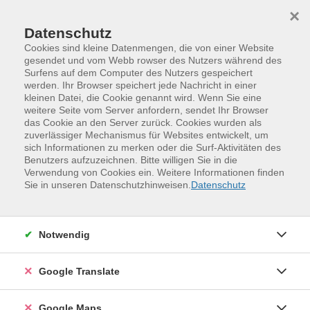
Skip to main content
Skip to page footer
×
Datenschutz
Cookies sind kleine Datenmengen, die von einer Website
gesendet und vom Webb rowser des Nutzers während des
Surfens auf dem Computer des Nutzers gespeichert
Mentale Geburtsvorbreitung
werden. Ihr Browser speichert jede Nachricht in einer
kleinen Datei, die Cookie genannt wird. Wenn Sie eine
In diesem Kurs werden theoretische Grundlagen zur
weitere Seite vom Server anfordern, sendet Ihr Browser
mentalen Geburtsvorbereitung vermittelt. Die
das Cookie an den Server zurück. Cookies wurden als
zuverlässiger Mechanismus für Websites entwickelt, um
Teilnehmenden erhalten Einblicke in Konzepte der
sich Informationen zu merken oder die Surf-Aktivitäten des
Achtsamkeit, Stressbewältigung und positiven
Benutzers aufzuzeichnen. Bitte willigen Sie in die
Selbstsuggestion im Kontext der Geburt. Zudem
Verwendung von Cookies ein. Weitere Informationen finden
Sie in unseren Datenschutzhinweisen.
Datenschutz
werden theoretische Modelle zu den psychologischen
Aspekten von Schmerz, Angst und Entspannung
vorgestellt. Der Kurs vermittelt wissenschaftliche
Notwendig
Erkenntnisse und erklärt, wie mentale Techniken zur
Unterstützung des Geburtsprozesses beitragen
können.
Google Translate
Google Maps