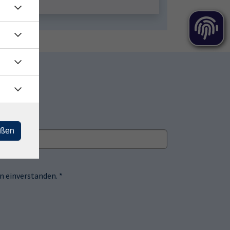
eßen
 einverstanden. *