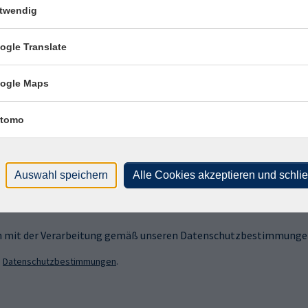
twendig
ogle Translate
ogle Maps
sen?
tomo
 Newsletter an!
Auswahl speichern
Alle Cookies akzeptieren und schli
ich mit der Verarbeitung gemäß unseren Datenschutzbestimmungen
n
Datenschutzbestimmungen
.