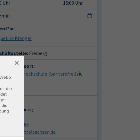
0 Uhr
15:00 Uhr
ermin
ent*in:
ueline Klengel
häftsstelle:
Freiberg
×
anstaltungsort:
berg, Volkshochschule (barrierefrei)
m Webb
iplatz 3
9 Freiberg
ei, die
ndet
ger
takt:
 die
en zur Buchung:
ndung
in Abel
03731 1613063
vhs@vhs-mittelsachsen.de