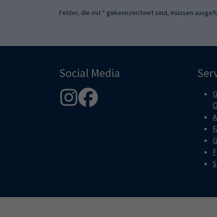
Felder, die mit * gekennzeichnet sind, müssen ausgefü
Social Media
Ser
G
Ö
A
F
G
F
S