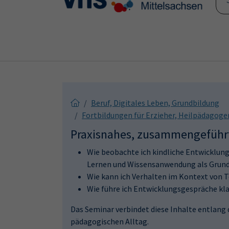
Skip to main content
Skip to page footer
Beruf, Digitales Leben, Grundbildung
Fortbildungen für Erzieher, Heilpädagog
Praxisnahes, zusammengeführt
Wie beobachte ich kindliche Entwicklung
Lernen und Wissensanwendung als Grundl
Wie kann ich Verhalten im Kontext von 
Wie führe ich Entwicklungsgespräche kla
Das Seminar verbindet diese Inhalte entlang
pädagogischen Alltag.