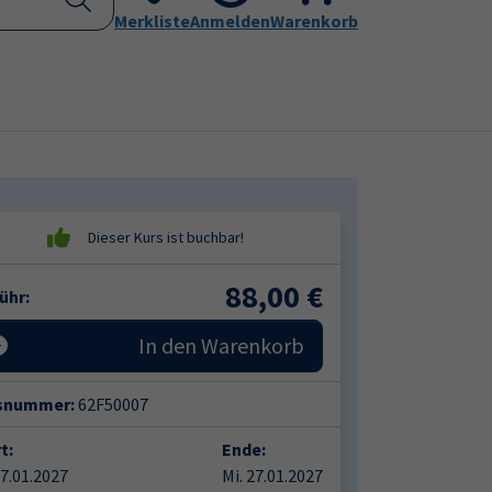
Kontakt
Merkliste
Aktuelles
Anmelden
Leichte Sprache
Warenkorb
Submenu for "Programm"
Submenu for "Kontakt"
88,00
€
ühr:
In den Warenkorb
snummer:
62F50007
t:
Ende:
27.01.2027
Mi. 27.01.2027