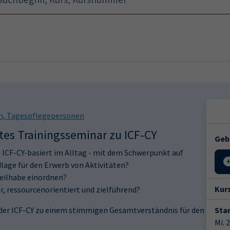
Startseite
Programm
en, Tagespflegepersonen
es Trainingsseminar zu ICF-CY
Geb
 ICF-CY-basiert im Alltag - mit dem Schwerpunkt auf
age für den Erwerb von Aktivitäten?
Teilhabe einordnen?
Kur
r, ressourcenorientiert und zielführend?
 der ICF-CY zu einem stimmigen Gesamtverständnis für den
Star
Mi. 