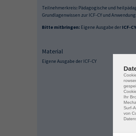
Teilnehmerkreis
:
Pädagogische und heilpädag
Grundlagenwissen zur ICF-CY und Anwendungse
Bitte mitbringen:
Eigene Ausgabe der
ICF-C
Material
Eigene Ausgabe der ICF-CY
Dat
Cooki
rowse
gespei
Cookie
Ihr Br
Mechan
Surf-A
von Co
Daten