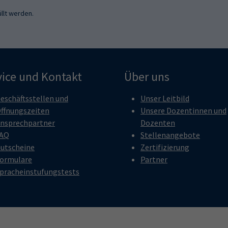
llt werden.
vice und Kontakt
Über uns
eschäftsstellen und
Unser Leitbild
ffnungszeiten
Unsere Dozentinnen und
nsprechpartner
Dozenten
AQ
Stellenangebote
utscheine
Zertifizierung
ormulare
Partner
pracheinstufungstests