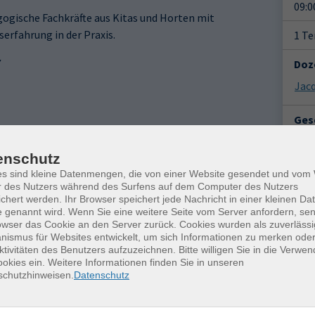
09:0
ogische Fachkräfte aus Kitas und Horten mit
rfahrung in der Praxis.
1 T
Y
Doz
Jacq
Gesc
Ver
enschutz
Frei
es sind kleine Datenmengen, die von einer Website gesendet und vo
Petr
r des Nutzers während des Surfens auf dem Computer des Nutzers
0959
chert werden. Ihr Browser speichert jede Nachricht in einer kleinen Dat
 genannt wird. Wenn Sie eine weitere Seite vom Server anfordern, se
owser das Cookie an den Server zurück. Cookies wurden als zuverlässi
Kon
ismus für Websites entwickelt, um sich Informationen zu merken oder
Frag
ktivitäten des Benutzers aufzuzeichnen. Bitte willigen Sie in die Verwe
Katr
okies ein. Weitere Informationen finden Sie in unseren
schutzhinweisen.
Datenschutz