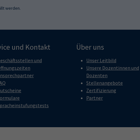
llt werden.
vice und Kontakt
Über uns
eschäftsstellen und
Unser Leitbild
ffnungszeiten
Unsere Dozentinnen und
nsprechpartner
Dozenten
AQ
Stellenangebote
utscheine
Zertifizierung
ormulare
Partner
pracheinstufungstests