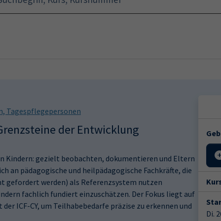
Startseite
Programm
en, Tagespflegepersonen
 Grenzsteine der Entwicklung
Geb
von Kindern: gezielt beobachten, dokumentieren und Eltern
ich an pädagogische und heilpädagogische Fachkräfte, die
Kur
amt gefordert werden) als Referenzsystem nutzen
dern fachlich fundiert einzuschätzen. Der Fokus liegt auf
Star
 der ICF-CY, um Teilhabebedarfe präzise zu erkennen und
Di. 