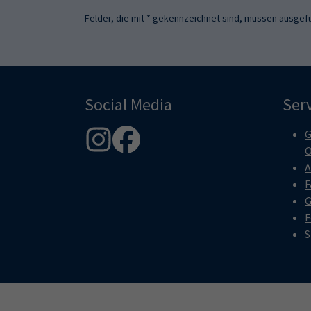
Felder, die mit * gekennzeichnet sind, müssen ausgefü
Social Media
Ser
G
Ö
A
F
G
F
S