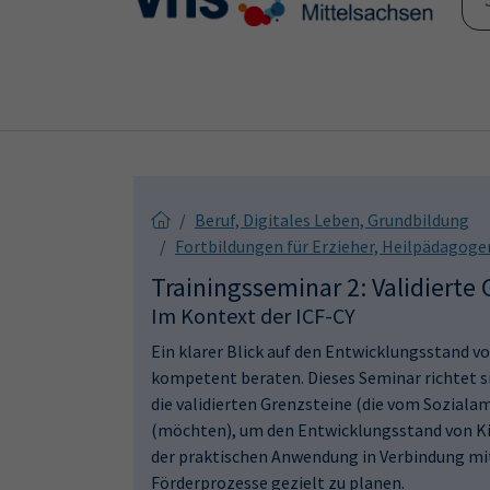
Skip to main content
Skip to page footer
Beruf, Digitales Leben, Grundbildung
Fortbildungen für Erzieher, Heilpädagog
Trainingsseminar 2: Validierte
Im Kontext der ICF-CY
Ein klarer Blick auf den Entwicklungsstand 
kompetent beraten. Dieses Seminar richtet s
die validierten Grenzsteine (die vom Sozial
(möchten), um den Entwicklungsstand von Kin
der praktischen Anwendung in Verbindung mit
Förderprozesse gezielt zu planen.