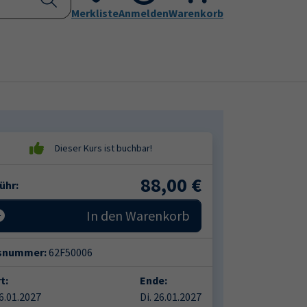
Kontakt
Merkliste
Aktuelles
Anmelden
Leichte Sprache
Warenkorb
Submenu for "Programm"
Submenu for "Kontakt"
88,00
€
ühr:
In den Warenkorb
snummer:
62F50006
t:
Ende:
26.01.2027
Di. 26.01.2027