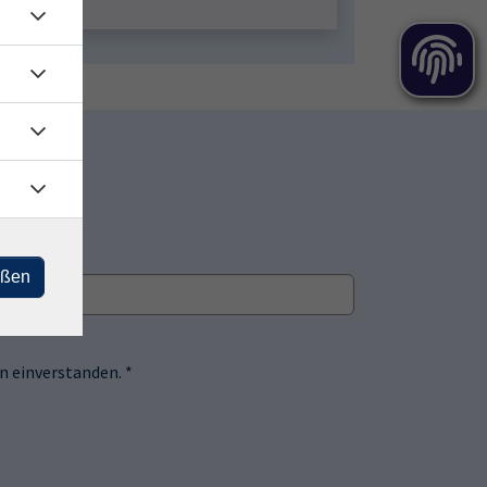
eßen
 einverstanden. *