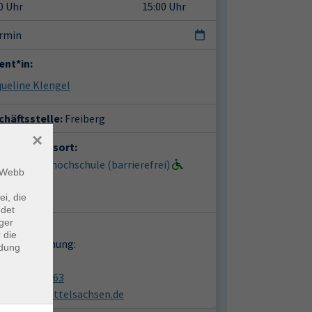
0 Uhr
15:00 Uhr
ermin
ent*in:
ueline Klengel
häftsstelle:
Freiberg
×
anstaltungsort:
berg, Volkshochschule (barrierefrei)
m Webb
iplatz 3
9 Freiberg
ei, die
ndet
ger
takt:
 die
en zur Buchung:
ndung
in Abel
03731 1613063
vhs@vhs-mittelsachsen.de