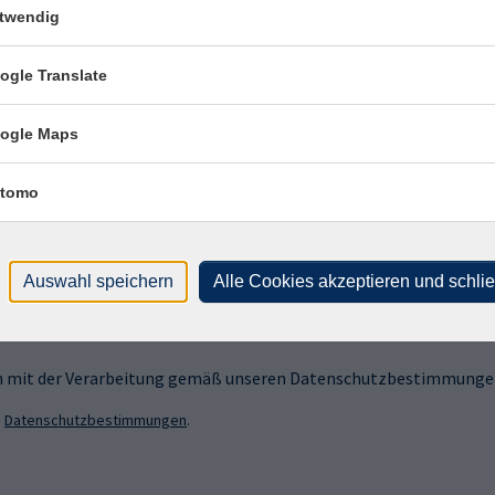
twendig
ogle Translate
ogle Maps
sen?
tomo
 Newsletter an!
Auswahl speichern
Alle Cookies akzeptieren und schli
ich mit der Verarbeitung gemäß unseren Datenschutzbestimmungen
n
Datenschutzbestimmungen
.