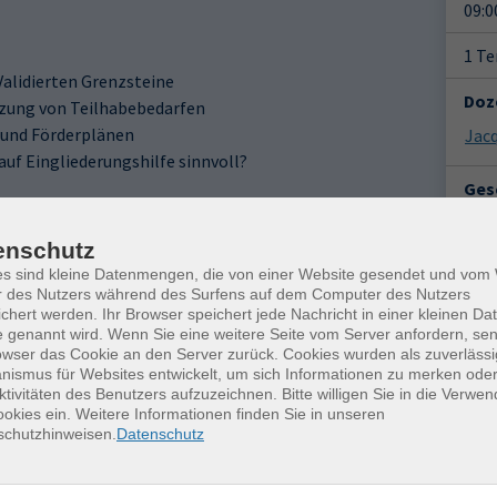
09:0
1 T
Validierten Grenzsteine
Doz
tzung von Teilhabebedarfen
und Förderplänen
Jacq
auf Eingliederungshilfe sinnvoll?
Gesc
ogische Fachkräfte aus Kitas und Horten mit
rfahrung in der Praxis.
Ver
enschutz
Frei
Y
es sind kleine Datenmengen, die von einer Website gesendet und vo
Petr
r des Nutzers während des Surfens auf dem Computer des Nutzers
0959
chert werden. Ihr Browser speichert jede Nachricht in einer kleinen Dat
 genannt wird. Wenn Sie eine weitere Seite vom Server anfordern, se
owser das Cookie an den Server zurück. Cookies wurden als zuverlässi
Kon
ismus für Websites entwickelt, um sich Informationen zu merken oder
Frag
ktivitäten des Benutzers aufzuzeichnen. Bitte willigen Sie in die Verwe
Katr
okies ein. Weitere Informationen finden Sie in unseren
schutzhinweisen.
Datenschutz