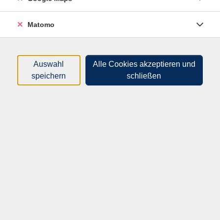
Inhalt:
Matomo
Was sind "stille" Störungen?
Wie erkenne ich verschiedene "stille" Störungen und
Auswahl
Alle Cookies akzeptieren und
ihre Symptome?
speichern
schließen
Welche Hilfsmöglichkeiten gibt es, was kann man
präventiv tun?
Kommunikation mit Eltern
68,00
€
Gebühr: