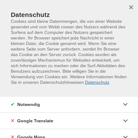
Skip to main content
Skip to page footer
×
Datenschutz
Cookies sind kleine Datenmengen, die von einer Website
gesendet und vom Webb rowser des Nutzers während des
Surfens auf dem Computer des Nutzers gespeichert
Umgang mit stillen Störungen wie
werden. Ihr Browser speichert jede Nachricht in einer
kleinen Datei, die Cookie genannt wird. Wenn Sie eine
Ängste, Tics und Depressionen im
weitere Seite vom Server anfordern, sendet Ihr Browser
Kindesalter
das Cookie an den Server zurück. Cookies wurden als
zuverlässiger Mechanismus für Websites entwickelt, um
Sehr stille Kinder, die unter sogenannten "stillen
sich Informationen zu merken oder die Surf-Aktivitäten des
Störungen" wie z.B. Ängsten, Autismus, Tics oder
Benutzers aufzuzeichnen. Bitte willigen Sie in die
Verwendung von Cookies ein. Weitere Informationen finden
Depressionen leiden, fallen im Vergleich zu Kindern
Sie in unseren Datenschutzhinweisen.
Datenschutz
mit lautem oder aggressivem Verhalten weniger auf.
Ihre Probleme werden vergleichsweise weniger oder
sehr spät wahrgenommen. Hilfe erhalten sie meist
Notwendig
relativ spät. Im Seminar geht es darum, die häufigsten
stillen Störungen kennenzulernen und sie zu
Google Translate
erkennen, Hilfsstrategien aus pädagogischer Sicht zu
entwickeln und weitere Hilfsmöglichkeiten
vorzustellen.
Google Maps