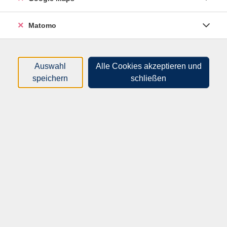
können, Überschlagsrechnung
- Wohnen und Miete, Energieverbrauch und Kosten
Matomo
- Reisen und Ausflüge, Fahrpläne, Fahrzeiten ermitteln
- Bankgeschäfte, Ein- und Auszahlungen, Kontostände
Auswahl
Alle Cookies akzeptieren und
speichern
schließen
Teil 2: Mathematik fürs Leben
- Rechnen mit Dezimalzahlen, zum Beispiel bei
Preisen, Mengen, Rabatten oder Aktivitäten
- Den Taschenrechner verwenden
- Ein Haushaltsbuch führen, um die eigenen Finanzen
im Blick zu haben
- Rechnen mit Brüchen