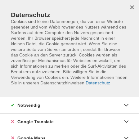
Skip to main content
Skip to page footer
×
Datenschutz
Cookies sind kleine Datenmengen, die von einer Website
gesendet und vom Webb rowser des Nutzers während des
Surfens auf dem Computer des Nutzers gespeichert
Rechnen für Erwachsene -- Stufe 3
werden. Ihr Browser speichert jede Nachricht in einer
kleinen Datei, die Cookie genannt wird. Wenn Sie eine
Wir machen keinen klassischen Mathematikunterricht
weitere Seite vom Server anfordern, sendet Ihr Browser
wie in der Schule, sondern wir nehmen Rücksicht auf
das Cookie an den Server zurück. Cookies wurden als
zuverlässiger Mechanismus für Websites entwickelt, um
das Lerntempo in der Gruppe und gehen bei der
sich Informationen zu merken oder die Surf-Aktivitäten des
Auswahl der Themen auf die Wünsche ein. Diese
Benutzers aufzuzeichnen. Bitte willigen Sie in die
können vorher besprochen werden oder können sich
Verwendung von Cookies ein. Weitere Informationen finden
Sie in unseren Datenschutzhinweisen.
Datenschutz
auch erst im Verlauf des Kurses ergeben.
Notwendig
Teil 1: Mathematik im Leben
- Einkaufen, Preise vergleichen
Google Translate
- Manchmal reicht auch das: Größen abschätzen
Google Maps