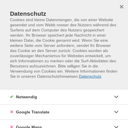
Skip to main content
Skip to page footer
×
Datenschutz
Cookies sind kleine Datenmengen, die von einer Website
gesendet und vom Webb rowser des Nutzers während des
Surfens auf dem Computer des Nutzers gespeichert
Computerschreiben lernen in nur 4
werden. Ihr Browser speichert jede Nachricht in einer
kleinen Datei, die Cookie genannt wird. Wenn Sie eine
Stunden!
weitere Seite vom Server anfordern, sendet Ihr Browser
Das 10-Finger-System leicht gemacht
das Cookie an den Server zurück. Cookies wurden als
zuverlässiger Mechanismus für Websites entwickelt, um
Schnell, sicher und entspannt tippen -- das geht! Mit
sich Informationen zu merken oder die Surf-Aktivitäten des
einer bewährten Methode lernen, die Spaß macht und
Benutzers aufzuzeichnen. Bitte willigen Sie in die
Verwendung von Cookies ein. Weitere Informationen finden
motiviert.
Sie in unseren Datenschutzhinweisen.
Datenschutz
Die unschlagbaren Vorteile des 10-Finger-
Tastschreibkurses
Notwendig
In nur 4 Stunden zum 10-Finger-System
Google Translate
Effektiv und schnell: Alle Buchstaben, Zahlen und
Zeichen im Nu lernen! Von Anfang an ganze Wörter
tippen -- statt nur einzelner Buchstaben!
Google Maps