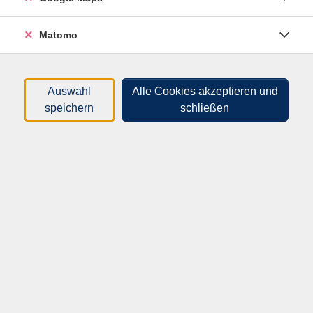
können, Überschlagsrechnung
- Wohnen und Miete, Energieverbrauch und Kosten
Matomo
- Reisen und Ausflüge, Fahrpläne, Fahrzeiten ermitteln
- Bankgeschäfte, Ein- und Auszahlungen, Kontostände
Auswahl
Alle Cookies akzeptieren und
speichern
schließen
Teil 2: Mathematik fürs Leben
- Rechnen mit Dezimalzahlen, zum Beispiel bei
Preisen, Mengen, Rabatten oder Aktivitäten
- Den Taschenrechner verwenden
- Ein Haushaltsbuch führen, um die eigenen Finanzen
im Blick zu haben
- Rechnen mit Brüchen