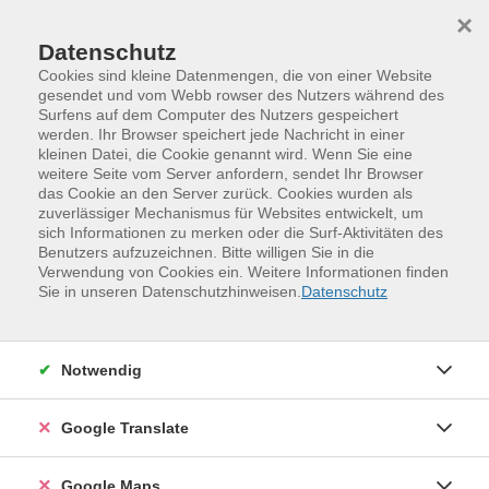
Skip to main content
Skip to page footer
×
Datenschutz
Cookies sind kleine Datenmengen, die von einer Website
gesendet und vom Webb rowser des Nutzers während des
Surfens auf dem Computer des Nutzers gespeichert
Rechnen für Erwachsene -- Stufe 3
werden. Ihr Browser speichert jede Nachricht in einer
kleinen Datei, die Cookie genannt wird. Wenn Sie eine
Wir machen keinen klassischen Mathematikunterricht
weitere Seite vom Server anfordern, sendet Ihr Browser
wie in der Schule, sondern wir nehmen Rücksicht auf
das Cookie an den Server zurück. Cookies wurden als
zuverlässiger Mechanismus für Websites entwickelt, um
das Lerntempo in der Gruppe und gehen bei der
sich Informationen zu merken oder die Surf-Aktivitäten des
Auswahl der Themen auf die Wünsche ein. Diese
Benutzers aufzuzeichnen. Bitte willigen Sie in die
können vorher besprochen werden oder können sich
Verwendung von Cookies ein. Weitere Informationen finden
Sie in unseren Datenschutzhinweisen.
Datenschutz
auch erst im Verlauf des Kurses ergeben.
Notwendig
Teil 1: Mathematik im Leben
- Einkaufen, Preise vergleichen
Google Translate
- Manchmal reicht auch das: Größen abschätzen
Google Maps