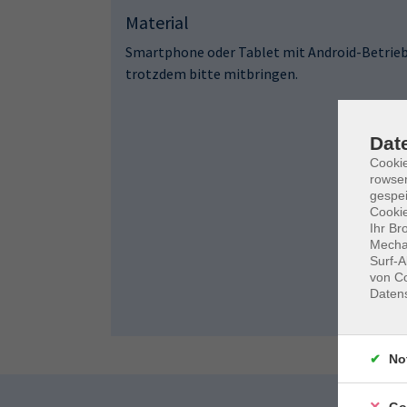
Material
Smartphone oder Tablet mit Android-Betriebs
trotzdem bitte mitbringen.
Dat
Cooki
rowse
gespei
Cookie
Ihr Br
Mechan
Surf-A
von Co
Daten
No
Go