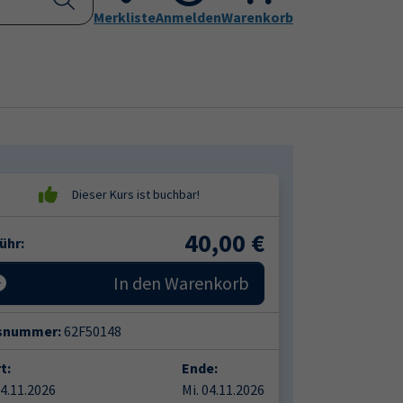
Kontakt
Merkliste
Aktuelles
Anmelden
Leichte Sprache
Warenkorb
Submenu for "Programm"
Submenu for "Kontakt"
40,00
€
ühr:
In den Warenkorb
snummer:
62F50148
t:
Ende:
04.11.2026
Mi. 04.11.2026