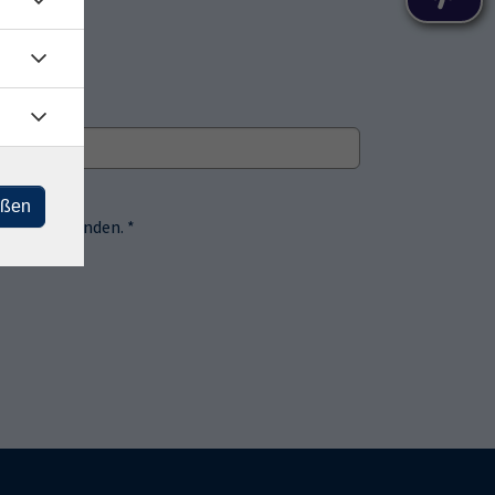
eßen
 einverstanden. *