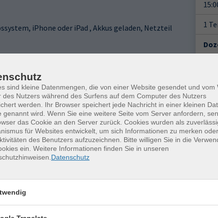
15:0
1 T
system, iPhone oder iPad , Akkus geladen, Netzteil
Doz
Jac
enschutz
Gesc
es sind kleine Datenmengen, die von einer Website gesendet und vo
r des Nutzers während des Surfens auf dem Computer des Nutzers
Ver
chert werden. Ihr Browser speichert jede Nachricht in einer kleinen Dat
 genannt wird. Wenn Sie eine weitere Seite vom Server anfordern, se
Frei
owser das Cookie an den Server zurück. Cookies wurden als zuverlässi
Petr
ismus für Websites entwickelt, um sich Informationen zu merken oder
0959
ktivitäten des Benutzers aufzuzeichnen. Bitte willigen Sie in die Verwe
okies ein. Weitere Informationen finden Sie in unseren
schutzhinweisen.
Datenschutz
twendig
ogle Translate