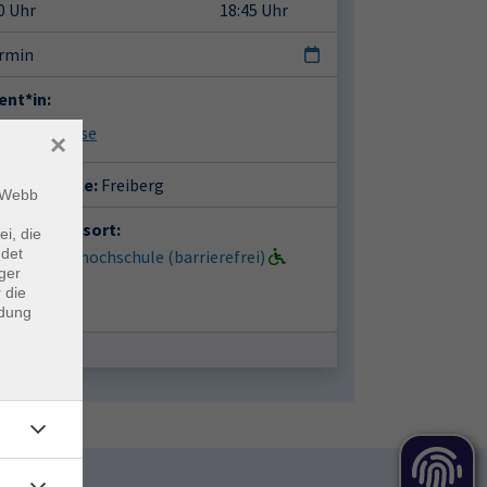
0 Uhr
18:45 Uhr
ermin
ent*in:
queline Haase
×
häftsstelle:
Freiberg
m Webb
anstaltungsort:
ei, die
ndet
berg, Volkshochschule (barrierefrei)
ger
iplatz 3
 die
9 Freiberg
ndung