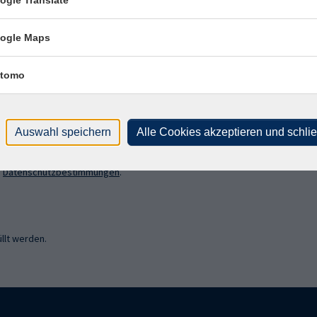
sen?
 Newsletter an!
ogle Maps
tomo
Auswahl speichern
Alle Cookies akzeptieren und schli
ich mit der Verarbeitung gemäß unseren Datenschutzbestimmungen
n
Datenschutzbestimmungen
.
llt werden.