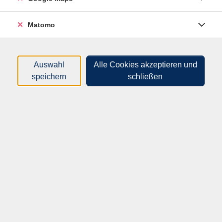
Navigation
Suchen, Installieren und Deinstallieren von Apps
Matomo
Sicherheitshinweise
Abgerundet wird der Kurs durch die Vorstellung
beliebter und nützlicher Apps. Vorkenntnisse sind
Auswahl
Alle Cookies akzeptieren und
nicht erforderlich. Die grundlegende Bedienung des
speichern
schließen
Handys/Tablets sollte beherrscht werden.
Hinweis: Benötigt wird ein Smartphone oder Tablet
mit dem Android-Betriebssystem, iPhone oder iPad.
Ladegerät bitte mitbringen.
Material
Smartphone oder Tablet mit Android-Betriebssystem,
iPhone oder iPad , Akkus geladen, Netzteil trotzdem
bitte mitbringen.