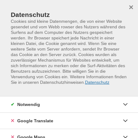
Skip to main content
Skip to page footer
×
Datenschutz
Cookies sind kleine Datenmengen, die von einer Website
gesendet und vom Webb rowser des Nutzers während des
Surfens auf dem Computer des Nutzers gespeichert
Smartphone und Tablet -- Einsteigerkurs
werden. Ihr Browser speichert jede Nachricht in einer
kleinen Datei, die Cookie genannt wird. Wenn Sie eine
Sie besitzen ein Tablet oder ein Smartphone und
weitere Seite vom Server anfordern, sendet Ihr Browser
möchten die wichtigsten Funktionen Ihres Gerätes
das Cookie an den Server zurück. Cookies wurden als
zuverlässiger Mechanismus für Websites entwickelt, um
kennenlernen. Folgende Inhalte werden in diesem Kurs
sich Informationen zu merken oder die Surf-Aktivitäten des
behandelt:
Benutzers aufzuzeichnen. Bitte willigen Sie in die
Verwendung von Cookies ein. Weitere Informationen finden
Internetverbindung einrichten
Sie in unseren Datenschutzhinweisen.
Datenschutz
WLAN-Anmeldung zu Hause, im Hotel, im Ausland
persönliche Einstellungen bearbeiten
Suche im Internet
Notwendig
Spracheingabe
Anlegen und Verwalten von Kontakten
Google Translate
E-Mail schreiben
Fotografieren und Bildverwaltung
Google Maps