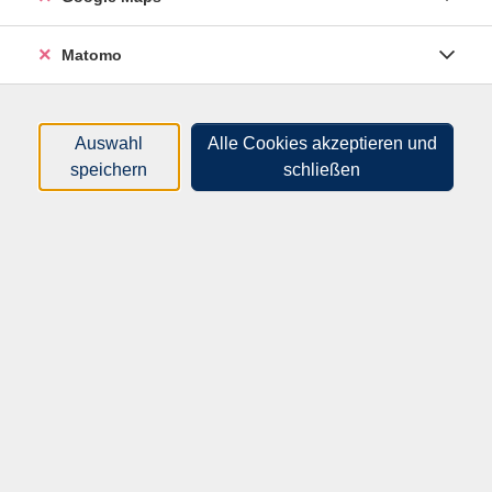
Matomo
Auswahl
Alle Cookies akzeptieren und
3,00
€
Gebühr:
speichern
schließen
In den Warenkorb
Kursnummer:
62M20206
Start:
Ende:
Sa. 03.10.2026
Sa. 03.10.2026
15:00 Uhr
16:00 Uhr
1 Termin
Dozent*in:
Erika Mehnert