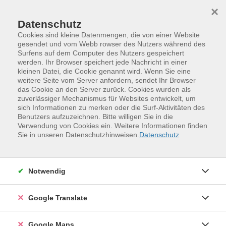
Skip to main content
Skip to page footer
×
Datenschutz
Cookies sind kleine Datenmengen, die von einer Website
gesendet und vom Webb rowser des Nutzers während des
Surfens auf dem Computer des Nutzers gespeichert
Das Hobbyautorenteam liest -- ein
werden. Ihr Browser speichert jede Nachricht in einer
kleinen Datei, die Cookie genannt wird. Wenn Sie eine
gemütlicher Lesenachmittag bei Kaffee
weitere Seite vom Server anfordern, sendet Ihr Browser
und Tee
das Cookie an den Server zurück. Cookies wurden als
zuverlässiger Mechanismus für Websites entwickelt, um
Wäre es nicht schön, wenn man die Sorgen und
sich Informationen zu merken oder die Surf-Aktivitäten des
Probleme des Alltages einmal ausblenden könnte?
Benutzers aufzuzeichnen. Bitte willigen Sie in die
Verwendung von Cookies ein. Weitere Informationen finden
Denn "Humor ist der Knopf, der verhindert, dass uns
Sie in unseren Datenschutzhinweisen.
Datenschutz
der Kragen platzt" (Joachim Ringelnatz)
Mit diesem Motto laden wir Sie zu einem literarischen
Notwendig
Streifzug ein. Es erwarten Sie "herbstzeitlose"
Geschichten und Gedichte rund um die Welt der Lyrik
und Poesie. Und dabei gibt es Überraschungen, auf die
Google Translate
Sie gespannt sein dürfen.
Google Maps