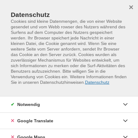
Skip to main content
Skip to page footer
×
Datenschutz
Cookies sind kleine Datenmengen, die von einer Website
gesendet und vom Webb rowser des Nutzers während des
Surfens auf dem Computer des Nutzers gespeichert
Sicher einkaufen: Online-Shopping und
werden. Ihr Browser speichert jede Nachricht in einer
kleinen Datei, die Cookie genannt wird. Wenn Sie eine
digitale Bezahlmethoden
weitere Seite vom Server anfordern, sendet Ihr Browser
das Cookie an den Server zurück. Cookies wurden als
Möchten Sie bequem von zu Hause aus die besten
zuverlässiger Mechanismus für Websites entwickelt, um
Angebote finden und sicher einkaufen? In diesem Kurs
sich Informationen zu merken oder die Surf-Aktivitäten des
erfahren Sie, wie Sie Produkte im Internet finden,
Benutzers aufzuzeichnen. Bitte willigen Sie in die
Verwendung von Cookies ein. Weitere Informationen finden
vergleichen und bestellen -- ganz einfach und
Sie in unseren Datenschutzhinweisen.
Datenschutz
stressfrei. Wir zeigen Ihnen, wie Sie die
unterschiedlichen digitalen Bezahlmethoden wie
PayPal, Kreditkarte und Online-Banking nutzen
Notwendig
können, um sicher und schnell zu bezahlen. Dabei
lernen Sie auch, wie Sie sich vor Betrug schützen,
Google Translate
sensible Daten wie Passwörter sicher verwalten und
worauf Sie beim Online-Shopping besonders achten
sollten. Ob Sie nach dem besten Schnäppchen suchen
Google Maps