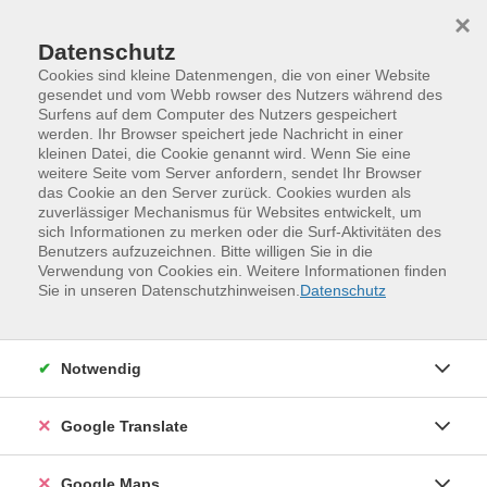
Skip to main content
Skip to page footer
×
Datenschutz
Cookies sind kleine Datenmengen, die von einer Website
gesendet und vom Webb rowser des Nutzers während des
Surfens auf dem Computer des Nutzers gespeichert
Englisch B2
werden. Ihr Browser speichert jede Nachricht in einer
kleinen Datei, die Cookie genannt wird. Wenn Sie eine
Für Lernende mit sicheren Vorkenntnissen auf B1/B2-
weitere Seite vom Server anfordern, sendet Ihr Browser
Niveau. Ein Einstufungstest wird empfohlen (siehe
das Cookie an den Server zurück. Cookies wurden als
zuverlässiger Mechanismus für Websites entwickelt, um
www.vhs-mittelsachsen.de/spracheinstufungstest;
sich Informationen zu merken oder die Surf-Aktivitäten des
Great!-Einstufungstest B1: > 40 Punkte).
Benutzers aufzuzeichnen. Bitte willigen Sie in die
Verwendung von Cookies ein. Weitere Informationen finden
Sie in unseren Datenschutzhinweisen.
Datenschutz
Notwendig
Google Translate
174,00
€
Gebühr:
In den Warenkorb
Google Maps