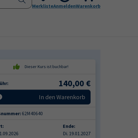
Kontakt
Merkliste
Aktuelles
Anmelden
Leichte Sprache
Warenkorb
Submenu for "Programm"
Submenu for "Kontakt"
140,00
€
ühr:
In den Warenkorb
snummer:
62M40640
t:
Ende:
01.09.2026
Di. 19.01.2027