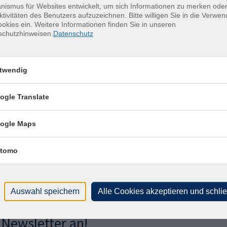
ismus für Websites entwickelt, um sich Informationen zu merken oder
r
Rochlitz, Schulgasse 10, Bibliothek
ktivitäten des Benutzers aufzuzeichnen. Bitte willigen Sie in die Verwe
okies ein. Weitere Informationen finden Sie in unseren
r
Rochlitz, Schulgasse 10, Bibliothek
schutzhinweisen.
Datenschutz
r
Rochlitz, Schulgasse 10, Bibliothek
twendig
r
Rochlitz, Schulgasse 10, Bibliothek
r
Rochlitz, Schulgasse 10, Bibliothek
ogle Translate
r
Rochlitz, Schulgasse 10, Bibliothek
ogle Maps
tomo
Auswahl speichern
Alle Cookies akzeptieren und schli
sen?
 Newsletter an!