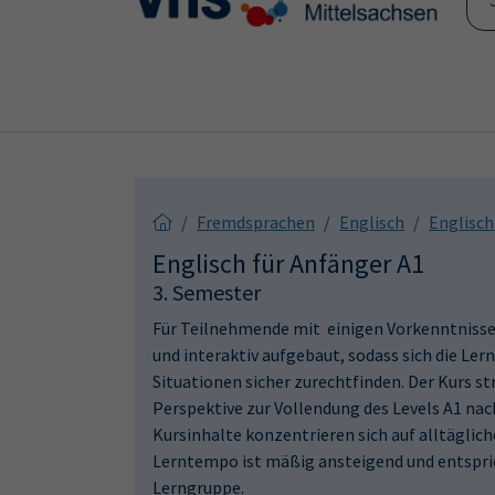
Skip to main content
Skip to page footer
Fremdsprachen
Englisch
Englisc
Englisch für Anfänger A1
3. Semester
Für Teilnehmende mit einigen Vorkenntnissen
und interaktiv aufgebaut, sodass sich die Le
Situationen sicher zurechtfinden. Der Kurs s
Perspektive zur Vollendung des Levels A1 na
Kursinhalte konzentrieren sich auf alltäglic
Lerntempo ist mäßig ansteigend und entspri
Lerngruppe.