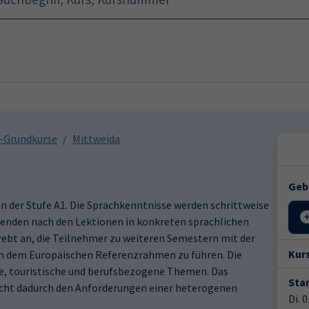
Startseite
Programm
h-Grundkurse
Mittweida
Geb
 der Stufe A1. Die Sprachkenntnisse werden schrittweise
rnenden nach den Lektionen in konkreten sprachlichen
trebt an, die Teilnehmer zu weiteren Semestern mit der
Kur
ch dem Europäischen Referenzrahmen zu führen. Die
he, touristische und berufsbezogene Themen. Das
Star
cht dadurch den Anforderungen einer heterogenen
Di. 