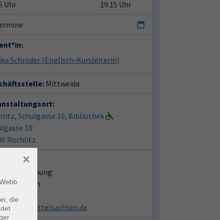
5 Uhr
19:15 Uhr
Termine
ent*in:
ika Schröder
(Englisch-Kursleiterin)
häftsstelle:
Mittweida
anstaltungsort:
litz, Schulgasse 10, Bibliothek
ulgasse 10
06 Rochlitz
×
takt:
en zur Buchung:
m Webb
dra Reimann
03727 2612
ei, die
vhs@vhs-mittelsachsen.de
ndet
ger