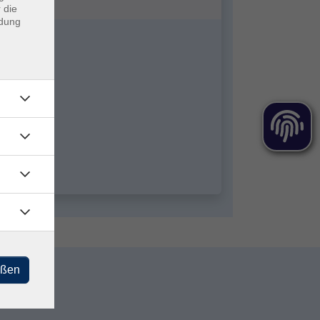
 die
ndung
eßen