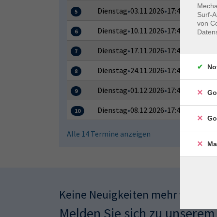
Mechan
Dienstag
•
03.11.2026
•
17:45–19:15 Uh
5
Surf-A
von Co
Dienstag
•
10.11.2026
•
17:45–19:15 Uh
6
Daten
Dienstag
•
17.11.2026
•
17:45–19:15 Uh
7
No
Dienstag
•
24.11.2026
•
17:45–19:15 Uh
8
Dienstag
•
01.12.2026
•
17:45–19:15 Uh
9
Go
Dienstag
•
08.12.2026
•
17:45–19:15 Uh
10
Go
Alle 14 Termine anzeigen
Ma
Keine Neuigkeiten mehr verpas
Melden Sie sich zu unserem