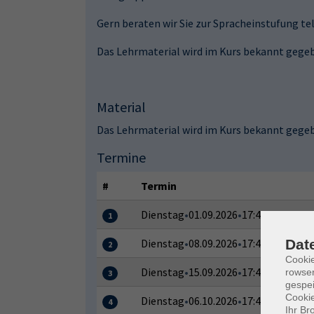
Gern beraten wir Sie zur Spracheinstufung tel
Das Lehrmaterial wird im Kurs bekannt gege
Material
Das Lehrmaterial wird im Kurs bekannt gege
Termine
#
Termin
Dienstag
•
01.09.2026
•
17:45–19:15 Uh
1
Dat
Dienstag
•
08.09.2026
•
17:45–19:15 Uh
2
Cooki
Dienstag
•
15.09.2026
•
17:45–19:15 Uh
rowse
3
gespei
Cookie
Dienstag
•
06.10.2026
•
17:45–19:15 Uh
4
Ihr Br