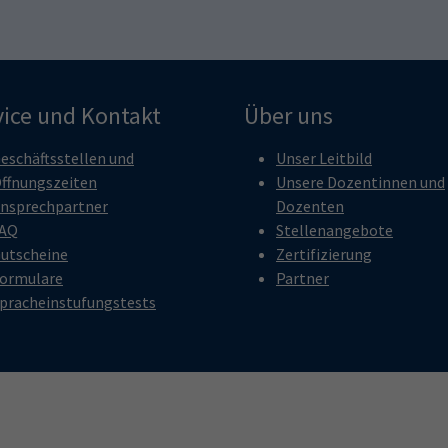
vice und Kontakt
Über uns
eschäftsstellen und
Unser Leitbild
ffnungszeiten
Unsere Dozentinnen und
nsprechpartner
Dozenten
AQ
Stellenangebote
utscheine
Zertifizierung
ormulare
Partner
pracheinstufungstests