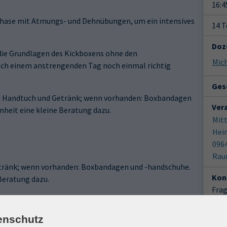
16:4
lphase mit Atmungs- und Dehnübungen, um ein intensives
14 
Doz
n die Grundlagen des Kickboxens ohne den
Mic
ach einem anstrengenden Tag noch einmal richtig
Gesc
e, Handtuch und Getränk; wenn vorhanden: Boxbandagen
Ver
nheit eine kleine Beratung dazu.
Mit
Hei
096
tränk; wenn vorhanden: Boxbandagen und -handschuhe.
Kon
 Beratung dazu.
Frag
San
enschutz
Ort / Raum