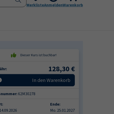
Kontakt
Merkliste
Aktuelles
Anmelden
Leichte Sprache
Warenkorb
Submenu for "Programm"
Submenu for "Kontakt"
128,30
€
ühr:
In den Warenkorb
snummer:
62M30278
t:
Ende:
14.09.2026
Mo. 25.01.2027