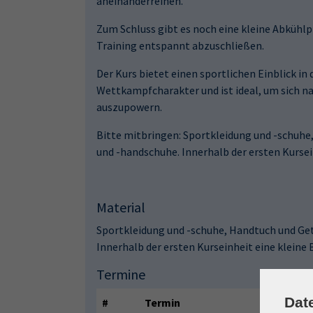
aneinanderreihen.
Zum Schluss gibt es noch eine kleine Abküh
Training entspannt abzuschließen.
Der Kurs bietet einen sportlichen Einblick i
Wettkampfcharakter und ist ideal, um sich n
auszupowern.
Bitte mitbringen: Sportkleidung und -schuh
und -handschuhe. Innerhalb der ersten Kursei
Material
Sportkleidung und -schuhe, Handtuch und Ge
Innerhalb der ersten Kurseinheit eine kleine
Termine
Dat
#
Termin