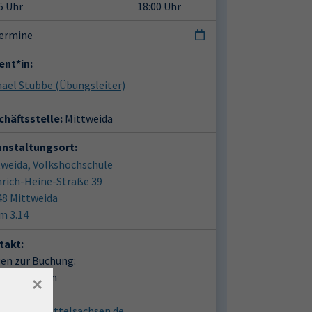
5 Uhr
18:00 Uhr
Termine
ent*in:
hael Stubbe
(Übungsleiter)
häftsstelle:
Mittweida
anstaltungsort:
tweida, Volkshochschule
nrich-Heine-Straße 39
48 Mittweida
Raum 3.14
takt:
en zur Buchung:
dra Reimann
×
03727 2612
vhs@vhs-mittelsachsen.de