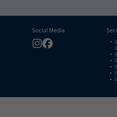
Social Media
Ser
G
Ö
A
F
G
F
S