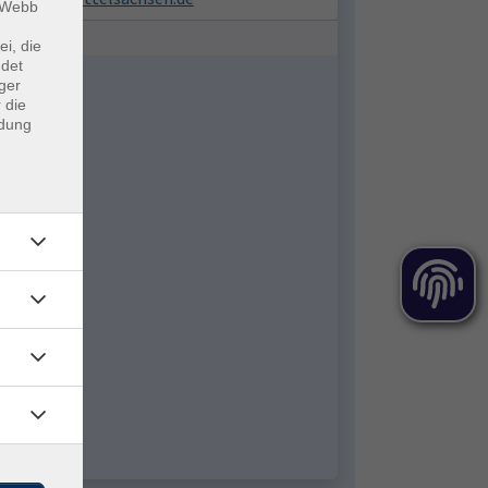
m Webb
ei, die
ndet
ger
 die
ndung