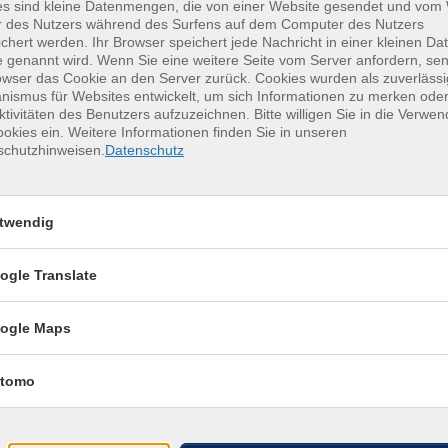
es sind kleine Datenmengen, die von einer Website gesendet und vo
r des Nutzers während des Surfens auf dem Computer des Nutzers
r
Mittweida, Volkshochschule
chert werden. Ihr Browser speichert jede Nachricht in einer kleinen Dat
 genannt wird. Wenn Sie eine weitere Seite vom Server anfordern, se
r
Mittweida, Volkshochschule
owser das Cookie an den Server zurück. Cookies wurden als zuverlässi
ismus für Websites entwickelt, um sich Informationen zu merken oder
r
Mittweida, Volkshochschule
ktivitäten des Benutzers aufzuzeichnen. Bitte willigen Sie in die Verwe
okies ein. Weitere Informationen finden Sie in unseren
r
Mittweida, Volkshochschule
schutzhinweisen.
Datenschutz
r
Mittweida, Volkshochschule
twendig
r
Mittweida, Volkshochschule
r
Mittweida, Volkshochschule
ogle Translate
r
Mittweida, Volkshochschule
ogle Maps
r
Mittweida, Volkshochschule
tomo
r
Mittweida, Volkshochschule