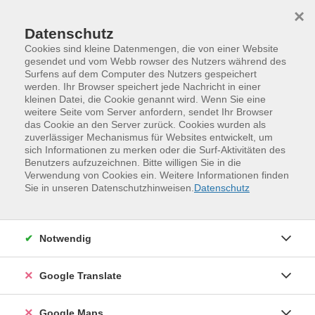
Skip to main content
Skip to page footer
×
Datenschutz
Cookies sind kleine Datenmengen, die von einer Website
gesendet und vom Webb rowser des Nutzers während des
Surfens auf dem Computer des Nutzers gespeichert
Israelischer Kochkurs: Einblicke in die
werden. Ihr Browser speichert jede Nachricht in einer
kleinen Datei, die Cookie genannt wird. Wenn Sie eine
Koschere Küche
weitere Seite vom Server anfordern, sendet Ihr Browser
das Cookie an den Server zurück. Cookies wurden als
In diesem Kurs wird Ihnen ein Überblick über die
zuverlässiger Mechanismus für Websites entwickelt, um
Besonderheiten der koscheren Küche vermittelt.
sich Informationen zu merken oder die Surf-Aktivitäten des
Außerdem wird der Kursleiter mit einem seiner Köche
Benutzers aufzuzeichnen. Bitte willigen Sie in die
Verwendung von Cookies ein. Weitere Informationen finden
folgende Speisen mit Ihnen gemeinsam zubereiten:
Sie in unseren Datenschutzhinweisen.
Datenschutz
1.) Latkes
2.) Borscht
Notwendig
3.) Couscous mit Hühnerragout
Google Translate
Bitte mitbringen: Schürze, Getränke, evt. Reste-
Behälter. Für die Lebensmittel sind zusätzlich zum
Google Maps