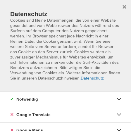
Skip to main content
Skip to page footer
×
Datenschutz
Cookies sind kleine Datenmengen, die von einer Website
gesendet und vom Webb rowser des Nutzers während des
Surfens auf dem Computer des Nutzers gespeichert
Wilde Kräuter - Kräuterführung
werden. Ihr Browser speichert jede Nachricht in einer
kleinen Datei, die Cookie genannt wird. Wenn Sie eine
Wild wachsende Kräuter in der Natur -- wer kennt sie
weitere Seite vom Server anfordern, sendet Ihr Browser
noch? Viele Kräuter werden als Unkraut bezeichnet,
das Cookie an den Server zurück. Cookies wurden als
zuverlässiger Mechanismus für Websites entwickelt, um
dabei stecken sie voller Vitalität und Lebenskraft -- und
sich Informationen zu merken oder die Surf-Aktivitäten des
so mancher Überraschung! Aus ihnen lassen sich
Benutzers aufzuzeichnen. Bitte willigen Sie in die
kulinarische Leckereien zaubern und auch zur Stärkung
Verwendung von Cookies ein. Weitere Informationen finden
Sie in unseren Datenschutzhinweisen.
Datenschutz
der Gesundheit ist das eine oder andere Kräutlein
bestens geeignet.
Bei einer Kräuterwanderung im Freiberger
Notwendig
Hospitalwald schauen wir uns an, was auf der Wiese und
am Wegesrand so alles wächst, wie man die Kräuter
Google Translate
früher nutzte und wie sie heutzutage verwendet
werden.
Google Maps