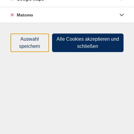
Mindestalter: 10 Jahre
Materialkosten für Schnitzholz und
Matomo
Werkzeugschleifen: 15 Euro (direkt bei der Kursleiterin
zu begleichen)
Auswahl
Alle Cookies akzeptieren und
Begrenzte Teilnehmerzahl --schnell anmelden!
speichern
schließen
Material
festes Schuhwerk, Gehörschutz, Schutzbrille, Bleistift,
Lineal oder Zollstock, 15,00 EUR für
Arbeitsmaterialien
50,00
€
Gebühr: