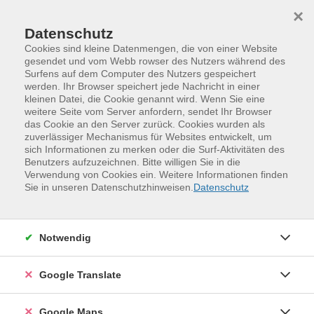
Skip to main content
Skip to page footer
×
Datenschutz
Cookies sind kleine Datenmengen, die von einer Website
gesendet und vom Webb rowser des Nutzers während des
Surfens auf dem Computer des Nutzers gespeichert
Schnitzen mit Herz und Hand: Kreativer
werden. Ihr Browser speichert jede Nachricht in einer
kleinen Datei, die Cookie genannt wird. Wenn Sie eine
Tagesworkshop
weitere Seite vom Server anfordern, sendet Ihr Browser
das Cookie an den Server zurück. Cookies wurden als
Tauche ein in die faszinierende Welt der
zuverlässiger Mechanismus für Websites entwickelt, um
Holzbildhauerei! In diesem eintägigen Workshop
sich Informationen zu merken oder die Surf-Aktivitäten des
lernst du verschiedene Holzarten kennen, erfährst
Benutzers aufzuzeichnen. Bitte willigen Sie in die
Verwendung von Cookies ein. Weitere Informationen finden
Wissenswertes über Werkzeuge und
Sie in unseren Datenschutzhinweisen.
Datenschutz
Verarbeitungstechniken -- und legst selbst Hand an.
Gemeinsam schnitzen wir ein Relief im Format A5,
basierend auf einem mitgebrachten Bild oder Foto
Notwendig
deiner Wahl (zum Beispiel: Tiermotiv, Blüten,
Ornamente). Unter fachkundiger Anleitung wird dein
Google Translate
Motiv plastisch mit Schnitzeisen herausgearbeitet --
ganz individuell und mit Raum für deine eigenen Ideen.
Google Maps