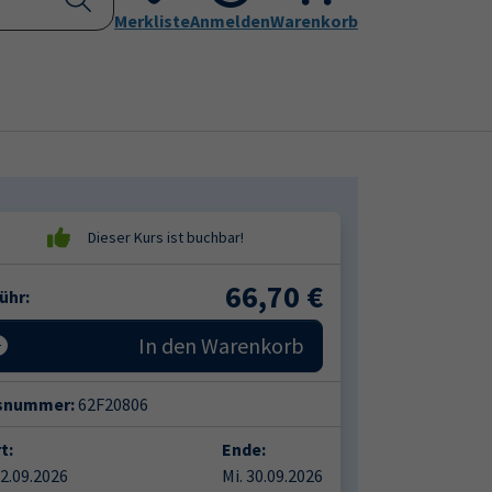
Kontakt
Merkliste
Aktuelles
Anmelden
Leichte Sprache
Warenkorb
Submenu for "Programm"
Submenu for "Kontakt"
66,70
€
ühr:
In den Warenkorb
snummer:
62F20806
t:
Ende:
02.09.2026
Mi. 30.09.2026