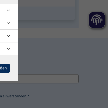
eßen
 einverstanden. *