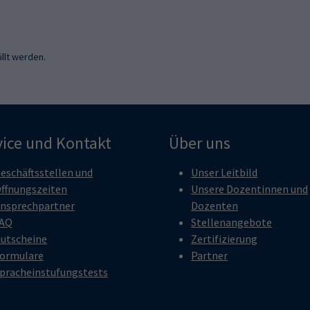
llt werden.
vice und Kontakt
Über uns
eschäftsstellen und
Unser Leitbild
ffnungszeiten
Unsere Dozentinnen und
nsprechpartner
Dozenten
AQ
Stellenangebote
utscheine
Zertifizierung
ormulare
Partner
pracheinstufungstests