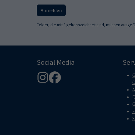
Anmelden
Felder, die mit * gekennzeichnet sind, müssen ausgefü
Social Media
Ser
G
Ö
A
F
G
F
S