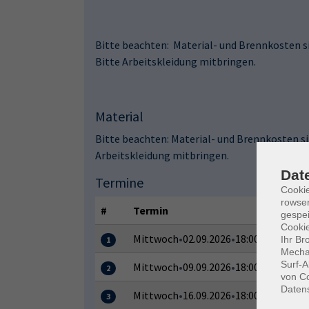
Bitte beachten: Material- und Brennkosten sin
Bitte Arbeitskleidung mitbringen.
Material
Bitte beachten: Material- und Brennkosten sin
Arbeitskleidung mitbringen.
Dat
Termine
Cooki
rowse
#
Termin
gespei
Cookie
Mittwoch
•
02.09.2026
•
18:00–20:00 Uhr
Ihr Br
1
Mechan
Surf-A
Mittwoch
•
09.09.2026
•
18:00–20:00 Uhr
2
von Co
Daten
Mittwoch
•
16.09.2026
•
18:00–20:00 Uhr
3