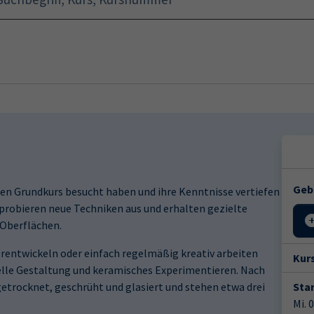
Startseite
Programm
Geb
 einen Grundkurs besucht haben und ihre Kenntnisse vertiefen
 probieren neue Techniken aus und erhalten gezielte
Oberflächen.
erentwickeln oder einfach regelmäßig kreativ arbeiten
Kur
uelle Gestaltung und keramisches Experimentieren. Nach
etrocknet, geschrüht und glasiert und stehen etwa drei
Star
Mi. 