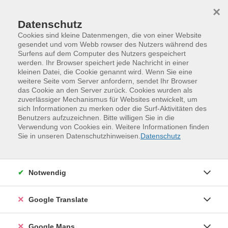
Skip to main content
Skip to page footer
×
Datenschutz
Cookies sind kleine Datenmengen, die von einer Website
gesendet und vom Webb rowser des Nutzers während des
Surfens auf dem Computer des Nutzers gespeichert
Im Meer der Tusche -- Kleine und
werden. Ihr Browser speichert jede Nachricht in einer
kleinen Datei, die Cookie genannt wird. Wenn Sie eine
kurzweilige Kalligrafie und Lettering-
weitere Seite vom Server anfordern, sendet Ihr Browser
Projekte am laufenden Band
das Cookie an den Server zurück. Cookies wurden als
zuverlässiger Mechanismus für Websites entwickelt, um
Entdecken Sie Ihr kreatives Potenzial in kleinen
sich Informationen zu merken oder die Surf-Aktivitäten des
Projekten rund um Kalligrafie, Lettering und
Benutzers aufzuzeichnen. Bitte willigen Sie in die
Verwendung von Cookies ein. Weitere Informationen finden
Schriftkunst. Ausgangspunkt sind Ihre eigene
Sie in unseren Datenschutzhinweisen.
Datenschutz
Handschrift und Ihr vorhandenes „Schriftwissen“.
Gemeinsam gestalten wir Buchstaben, Wörter und
kurze Texte und setzen sie mit Mustern, Ornamenten,
Notwendig
einfachen Grafiken und Farbe wirkungsvoll in Szene.
Vorkenntnisse sind nicht nötig –- wir starten direkt
Google Translate
praktisch.
Das Mindestalter beträgt 14 Jahre.
Sie
lernen verschiedene Schreibgeräte kennen (auch
Google Maps