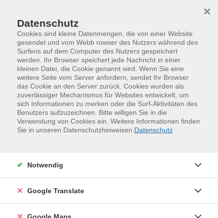
Skip to main content
Skip to page footer
×
Datenschutz
Cookies sind kleine Datenmengen, die von einer Website
gesendet und vom Webb rowser des Nutzers während des
Surfens auf dem Computer des Nutzers gespeichert
Schnupperkurs: Ganzheitliche Dance
werden. Ihr Browser speichert jede Nachricht in einer
kleinen Datei, die Cookie genannt wird. Wenn Sie eine
Fitness
weitere Seite vom Server anfordern, sendet Ihr Browser
Ein Rundumworkout zum Auspowern
das Cookie an den Server zurück. Cookies wurden als
zuverlässiger Mechanismus für Websites entwickelt, um
Ihr perfektes Rundumworkout! Dieses Workout
sich Informationen zu merken oder die Surf-Aktivitäten des
verbindet Tanz, Kraftübungen und Herz-Kreislauf-
Benutzers aufzuzeichnen. Bitte willigen Sie in die
Verwendung von Cookies ein. Weitere Informationen finden
Training zu einem umfassenden Workout, das Körper,
Sie in unseren Datenschutzhinweisen.
Datenschutz
Geist und Seele anspricht. Es steigert die Ausdauer,
verbessert Koordination und Beweglichkeit, verbrennt
Fett, unterstützt den Muskelaufbau und beflügelt
Notwendig
durch gute Musik. In der Aufwärmphase schütteln,
dehnen und strecken wir unseren Körper erst einmal
Google Translate
ausführlich durch. Danach geht's weiter mit einfachen
Tanzschritten aus der Aerobic zu belebenden Beats
(Musik), wo Freude an der Bewegung im Vordergrund
Google Maps