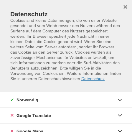
Skip to main content
Skip to page footer
×
Datenschutz
Cookies sind kleine Datenmengen, die von einer Website
gesendet und vom Webb rowser des Nutzers während des
Surfens auf dem Computer des Nutzers gespeichert
Keramik -- Figur und Gefäß
werden. Ihr Browser speichert jede Nachricht in einer
kleinen Datei, die Cookie genannt wird. Wenn Sie eine
In diesem Kurs können Sie nach eigenen Vorstellungen
weitere Seite vom Server anfordern, sendet Ihr Browser
kleine Figuren, Schalen, Gefäße aus Ton herstellen.
das Cookie an den Server zurück. Cookies wurden als
zuverlässiger Mechanismus für Websites entwickelt, um
Vorkenntnisse sind nicht erforderlich. Es werden
sich Informationen zu merken oder die Surf-Aktivitäten des
Kenntnisse in der Aufbau- und Plattentechnik sowie im
Benutzers aufzuzeichnen. Bitte willigen Sie in die
Glasurverfahren vermittelt.
Verwendung von Cookies ein. Weitere Informationen finden
Sie in unseren Datenschutzhinweisen.
Datenschutz
Die Material- und Brennkosten werden vor Ort
berechnet.
Notwendig
Material
Google Translate
Material- u. Brennkosten werden vor Ort berechnet,
Google Maps