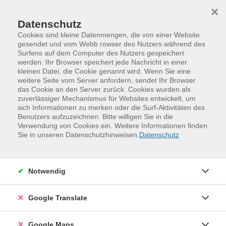
Skip to main content
Skip to page footer
×
Datenschutz
Cookies sind kleine Datenmengen, die von einer Website
gesendet und vom Webb rowser des Nutzers während des
Surfens auf dem Computer des Nutzers gespeichert
Einführung in Theorie und Praxis des
werden. Ihr Browser speichert jede Nachricht in einer
kleinen Datei, die Cookie genannt wird. Wenn Sie eine
Altbaumschnittes
weitere Seite vom Server anfordern, sendet Ihr Browser
das Cookie an den Server zurück. Cookies wurden als
Dieser Kurs soll die Grundlagen des fachgerechten
zuverlässiger Mechanismus für Websites entwickelt, um
Schnittes am Altbaum vermitteln. Im theoretischen
sich Informationen zu merken oder die Surf-Aktivitäten des
Teil erfahren die Teilnehmer Allgemeines über den
Benutzers aufzuzeichnen. Bitte willigen Sie in die
Verwendung von Cookies ein. Weitere Informationen finden
Obstbaum. Wuchsgesetze, Schnitttechniken und
Sie in unseren Datenschutzhinweisen.
Datenschutz
Wundverhältnismäßigkeiten werden besprochen.
Anschließend soll ein systematisches Regelwerk für
das Vorgehen beim Schneiden am Altbaum vorgestellt
Notwendig
werden. Mit diesem bewaffnet gehen alle
Kursteilnehmer dann auf die Wiese, um das theoretisch
Google Translate
Erlernte praktisch anzuwenden. Nach einer
Schnittvorführung darf in kleinen Gruppen geübt
werden -- unter ständiger fachlicher Betreuung.
Google Maps