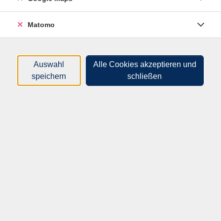
Fragen sind während des gesamten Kurses sehr
Matomo
willkommen. Ziel ist es, die Teilnehmer für den
Altbaumschnitt zu sensibilisieren und zu begeistern!
Empfehlenswert ist es, zuvor den Jungbaumschnitt
Kurs zu belegen.
Auswahl
Alle Cookies akzeptieren und
speichern
schließen
Bitte mitbringen: Säge mit feinem Blatt, Säge mit
grobem Blatt, Gartenschere, warme, wetterfeste
Sachen und wasserdichte Schuhe. In der
Theorieveranstaltung gibt es zu diesem Thema noch
einmal eine kurze Information und Werkzeugkunde.
Material
Säge mit feinem Blatt, Säge mit grobem Blatt,
Gartenschere, warme, wetterfeste Sachen und
wasserdichte Schuhe.