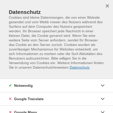
Skip to main content
Skip to page footer
×
Datenschutz
Cookies sind kleine Datenmengen, die von einer Website
gesendet und vom Webb rowser des Nutzers während des
Surfens auf dem Computer des Nutzers gespeichert
Rechnen für Erwachsene -- Stufe 2
werden. Ihr Browser speichert jede Nachricht in einer
kleinen Datei, die Cookie genannt wird. Wenn Sie eine
Wir vertiefen das Gelernte aus Stufe 1.
weitere Seite vom Server anfordern, sendet Ihr Browser
das Cookie an den Server zurück. Cookies wurden als
zuverlässiger Mechanismus für Websites entwickelt, um
sich Informationen zu merken oder die Surf-Aktivitäten des
Benutzers aufzuzeichnen. Bitte willigen Sie in die
- Beschäftigung mit größeren Zahlen: bis Einhundert,
Verwendung von Cookies ein. Weitere Informationen finden
Eintausend und darüber. Wie sind Zahlen aufgebaut?
Sie in unseren Datenschutzhinweisen.
Datenschutz
- Addition und Subtraktion mit größeren Zahlen
- Einführung der Multiplikation (Mengen/Zahlen
Notwendig
vervielfachen, "malnehmen") und Division
(Mengen/Zahlen teilen, "geteilt durch")
Google Translate
- Schriftliche Rechenverfahren -- nicht zu viel, es gibt ja
Google Maps