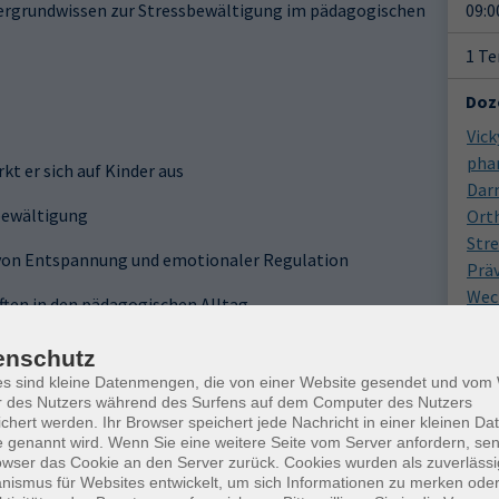
tergrundwissen zur Stressbewältigung im pädagogischen
09:0
1 T
Doz
Vick
pha
rkt er sich auf Kinder aus
Darm
bewältigung
Orth
Str
 von Entspannung und emotionaler Regulation
Prä
Wech
ften in den pädagogischen Alltag
Tra
 Öle und Duftkombinationen (ohne eigenes Mischen)
Mas
enschutz
es sind kleine Datenmengen, die von einer Website gesendet und vo
Gesc
r des Nutzers während des Surfens auf dem Computer des Nutzers
chert werden. Ihr Browser speichert jede Nachricht in einer kleinen Dat
 genannt wird. Wenn Sie eine weitere Seite vom Server anfordern, se
Ver
owser das Cookie an den Server zurück. Cookies wurden als zuverlässi
Frei
ismus für Websites entwickelt, um sich Informationen zu merken oder