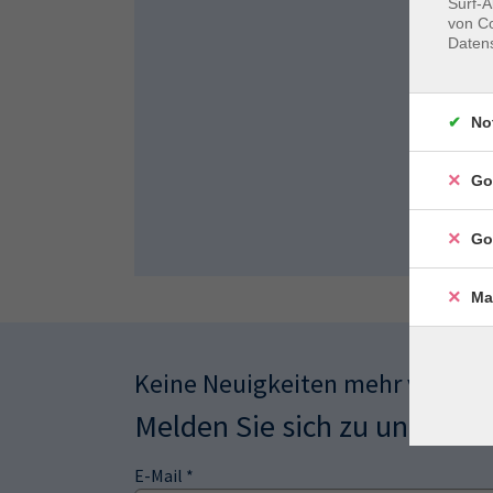
Surf-A
von Co
Daten
No
Go
Go
Ma
Keine Neuigkeiten mehr verpas
Melden Sie sich zu unserem
E-Mail *