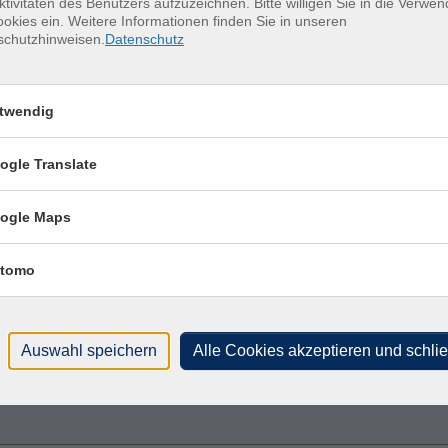
Petr
ktivitäten des Benutzers aufzuzeichnen. Bitte willigen Sie in die Verwe
okies ein. Weitere Informationen finden Sie in unseren
0959
schutzhinweisen.
Datenschutz
Kon
Frag
twendig
Katr
ogle Translate
ogle Maps
tomo
sen?
Auswahl speichern
Alle Cookies akzeptieren und schli
 Newsletter an!