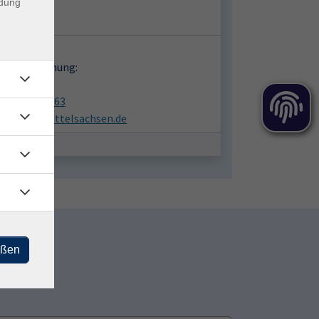
iplatz 3
ndung
9 Freiberg
takt:
en zur Buchung:
in Abel
03731 1613063
vhs@vhs-mittelsachsen.de
eßen