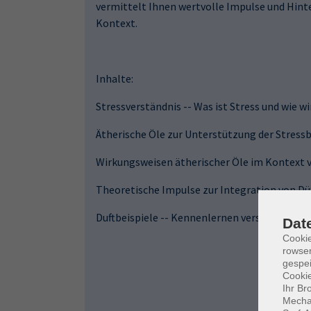
vermittelt Ihnen wertvolle Impulse und Hin
Kontext.
Inhalte:
Stressverständnis -- Was ist Stress und wie wi
Ätherische Öle zur Unterstützung der Stress
Wirkungsweisen ätherischer Öle im Kontext
Theoretische Impulse zur Integration von Dü
Duftbeispiele -- Kennenlernen verschiedener
Dat
Cooki
rowse
gespei
Cookie
Ihr Br
Mechan