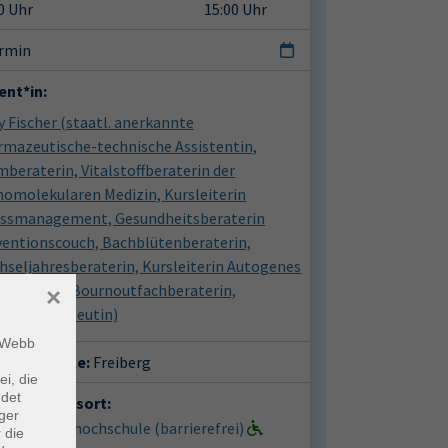
0 Uhr
15:00 Uhr
ermin
ent*in:
y Fischer
(staatl. anerkannte
rmazeutische-technische Assistentin,
beraterin, Vitalstoffberaterin der
omolekularen Medizin, Kursleiterin
essmanagement, Gesundheitsberaterin
ventionscouch, Bachblütenberaterin,
seljahresberaterin, Kursleiterin Autogenes
ining PMR, Bournoutfachberaterin,
×
sagetherapeutin)
m Webb
häftsstelle:
Freiberg
ei, die
ndet
anstaltungsort:
ger
berg, Volkshochschule (barrierefrei)
 die