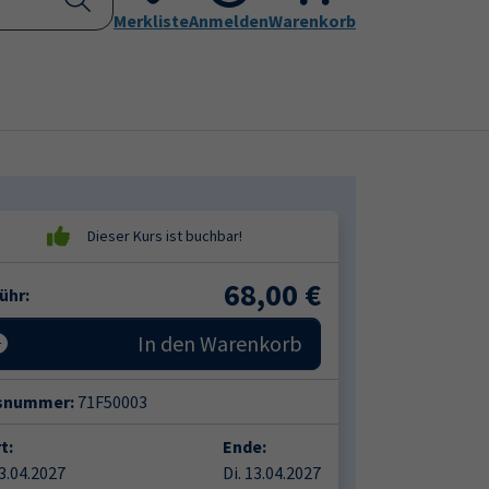
Kontakt
Merkliste
Aktuelles
Anmelden
Leichte Sprache
Warenkorb
Submenu for "Programm"
Submenu for "Kontakt"
68,00
€
ühr:
In den Warenkorb
snummer:
71F50003
t:
Ende:
13.04.2027
Di. 13.04.2027