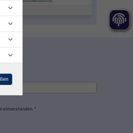
eßen
 einverstanden. *