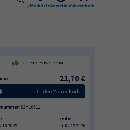
Kontakt
Merkliste
Aktuelles
Anmelden
Leichte Sprache
Warenkorb
Submenu for "Programm"
Submenu for "Kontakt"
21,70
€
ühr:
In den Warenkorb
snummer:
62M10611
t:
Ende:
02.10.2026
Fr. 02.10.2026