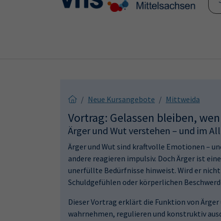
Skip to main content
Skip to page footer
Neue Kursangebote
Mittweida
Vortrag: Gelassen bleiben, we
Ärger und Wut verstehen – und im A
Ärger und Wut sind kraftvolle Emotionen – un
andere reagieren impulsiv. Doch Ärger ist ein
unerfüllte Bedürfnisse hinweist. Wird er nich
Schuldgefühlen oder körperlichen Beschwerd
Dieser Vortrag erklärt die Funktion von Ärger
wahrnehmen, regulieren und konstruktiv ausdr