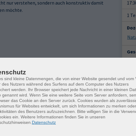
cht nur verstehen, sondern auch konstruktiv damit
17:3
en möchte.
1 T
Doz
Nat
Gesc
Ver
enschutz
Mit
Hei
es sind kleine Datenmengen, die von einer Website gesendet und vo
r des Nutzers während des Surfens auf dem Computer des Nutzers
096
chert werden. Ihr Browser speichert jede Nachricht in einer kleinen Dat
 genannt wird. Wenn Sie eine weitere Seite vom Server anfordern, se
owser das Cookie an den Server zurück. Cookies wurden als zuverlässi
Kon
ismus für Websites entwickelt, um sich Informationen zu merken oder
ktivitäten des Benutzers aufzuzeichnen. Bitte willigen Sie in die Verwe
Frag
okies ein. Weitere Informationen finden Sie in unseren
Stef
schutzhinweisen.
Datenschutz