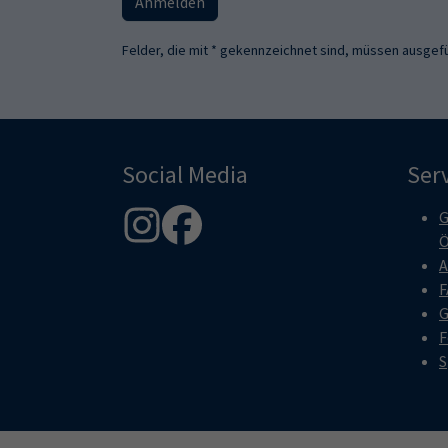
Anmelden
Felder, die mit * gekennzeichnet sind, müssen ausgefü
Social Media
Ser
G
Ö
A
F
G
F
S