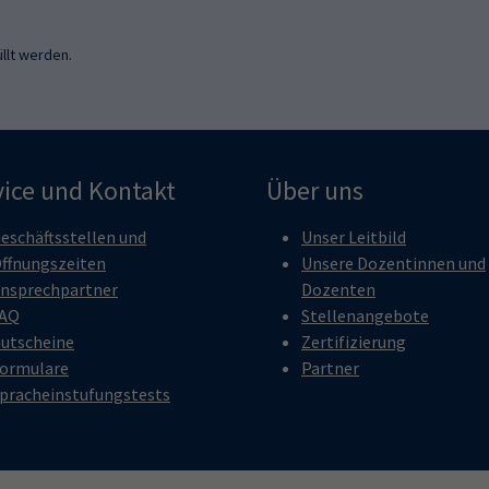
llt werden.
vice und Kontakt
Über uns
eschäftsstellen und
Unser Leitbild
ffnungszeiten
Unsere Dozentinnen und
nsprechpartner
Dozenten
AQ
Stellenangebote
utscheine
Zertifizierung
ormulare
Partner
pracheinstufungstests