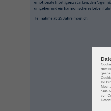
emotionale Intelligenz stärken, den Ärger ni
umgehen und ein harmonischeres Leben führ
Teilnahme ab 25 Jahre möglich.
Dat
Cooki
rowse
gespei
Cookie
Ihr Br
Mechan
Surf-A
von Co
Daten