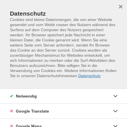
Skip to main content
Skip to page footer
×
Datenschutz
Cookies sind kleine Datenmengen, die von einer Website
gesendet und vom Webb rowser des Nutzers während des
Surfens auf dem Computer des Nutzers gespeichert
Vortrag: Wenn alles zu viel wird
werden. Ihr Browser speichert jede Nachricht in einer
kleinen Datei, die Cookie genannt wird. Wenn Sie eine
Burnout und depressive Phasen verstehen
weitere Seite vom Server anfordern, sendet Ihr Browser
und neue Kraft finden
das Cookie an den Server zurück. Cookies wurden als
zuverlässiger Mechanismus für Websites entwickelt, um
Wenn die Seele erschöpft ist, fühlen sich selbst kleine
sich Informationen zu merken oder die Surf-Aktivitäten des
Aufgaben schwer an. Anhaltende
Benutzers aufzuzeichnen. Bitte willigen Sie in die
Niedergeschlagenheit, Rückzug oder innere Leere
Verwendung von Cookies ein. Weitere Informationen finden
Sie in unseren Datenschutzhinweisen.
Datenschutz
werden oft als persönliches Versagen missverstanden.
Doch Depression hat einen Sinn, denn sie weist auf
innere Überlastung oder ungelöste Belastungen hin.
Notwendig
Diese Signale gilt es rechtzeitig zu erkennen und zu
verstehen.
Google Translate
In diesem Vortrag erfahren Sie, woran eine depressive
Episode erkennbar ist, welche Ursachen eine Rolle
Google Maps