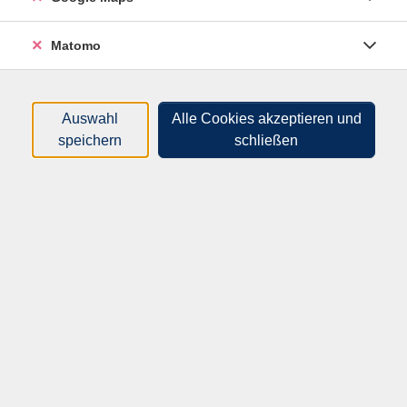
enthalten).
Es ist festes Schuhwerk notwendig.
Matomo
Es handelt sich um eine Veranstaltung in Kooperation
mit der Evangelisch-Lutherischen Kirchgemeinde
Auswahl
Alle Cookies akzeptieren und
Waldheim-Geringswalde.
speichern
schließen
Die Teilnahme ist nur bei vorheriger Anmeldung über
die VHS möglich!
Material
Es ist festes Schuhwerk notwendig.