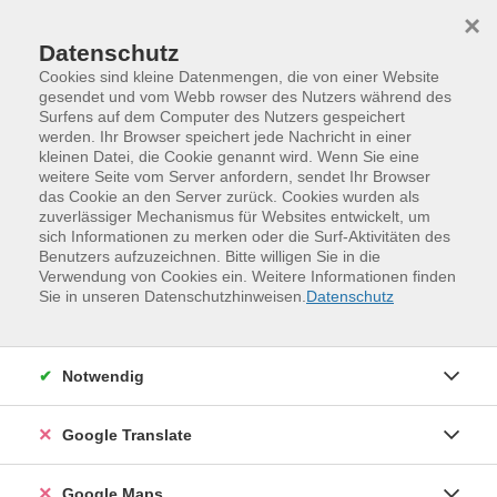
Skip to main content
Skip to page footer
×
Datenschutz
Cookies sind kleine Datenmengen, die von einer Website
gesendet und vom Webb rowser des Nutzers während des
Surfens auf dem Computer des Nutzers gespeichert
Vorhang auf fürs Pfarrarchiv --
werden. Ihr Browser speichert jede Nachricht in einer
kleinen Datei, die Cookie genannt wird. Wenn Sie eine
Ahnenforschung mit Aussicht
weitere Seite vom Server anfordern, sendet Ihr Browser
das Cookie an den Server zurück. Cookies wurden als
Recherche zu lokalgeschichtlichen Beziehungen und
zuverlässiger Mechanismus für Websites entwickelt, um
Familienforschung. Hier wird Ihnen gezeigt, wie man in
sich Informationen zu merken oder die Surf-Aktivitäten des
Kirchenbüchern an historische Daten kommt, alte
Benutzers aufzuzeichnen. Bitte willigen Sie in die
Verwendung von Cookies ein. Weitere Informationen finden
Schrift entziffert und Zusammenhänge herleiten kann.
Sie in unseren Datenschutzhinweisen.
Datenschutz
Michael Kreskowsky lädt zu sich nach Hause ein. Es
werden Einblicke ins sonst verschlossene Pfarrarchiv
gewährt. Abschließend wird es eine Führung in der
Notwendig
Dorfkirche St. Nikolai geben, speziell zur Orgel und
zum Kirchturm (Besteigung) mit seinen historischen
Google Translate
Glocken.
Die Möglichkeit zu einem kleinen Imbiss
besteht auch (Speisen und Getränke sind nicht im Preis
Google Maps