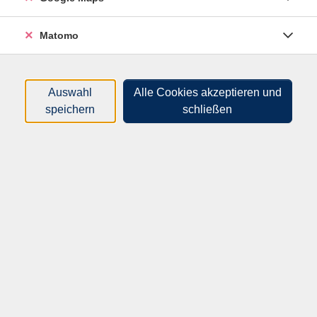
Dozenten*innen
Matomo
Zeitraum
nur buchbare
nur beginnende
Auswahl
Alle Cookies akzeptieren und
speichern
schließen
1 Gefundene Inhalte
Loading...
Kurse (
358
)
Sortierung
Controlling
62D50461
384,30 €
02.11.2026
—
25.01.2027