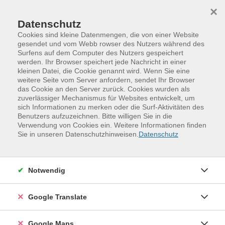
Skip to main content
Skip to page footer
×
Datenschutz
Cookies sind kleine Datenmengen, die von einer Website
gesendet und vom Webb rowser des Nutzers während des
Surfens auf dem Computer des Nutzers gespeichert
werden. Ihr Browser speichert jede Nachricht in einer
Kurse nach Themen
kleinen Datei, die Cookie genannt wird. Wenn Sie eine
weitere Seite vom Server anfordern, sendet Ihr Browser
das Cookie an den Server zurück. Cookies wurden als
Loading...
zuverlässiger Mechanismus für Websites entwickelt, um
sich Informationen zu merken oder die Surf-Aktivitäten des
Benutzers aufzuzeichnen. Bitte willigen Sie in die
Filter
Verwendung von Cookies ein. Weitere Informationen finden
Sie in unseren Datenschutzhinweisen.
Datenschutz
Wochentage
Notwendig
Tageszeiten
Google Translate
Orte
Google Maps