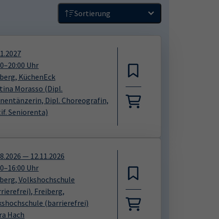
Sortierung
01.2027
00
–
20:00
Uhr
iberg, KüchenEck
tina Morasso
(Dipl.
nentänzerin, Dipl. Choreografin,
if. Seniorenta)
08.2026
—
12.11.2026
00
–
16:00
Uhr
iberg, Volkshochschule
rierefrei)
​,
Freiberg,
kshochschule (barrierefrei)
ra Hach