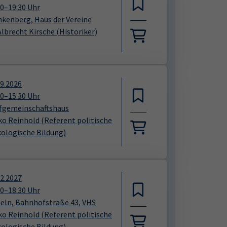
00
–
19:30
Uhr
nkenberg, Haus der Vereine
 Albrecht Kirsche
(Historiker)
09.2026
00
–
15:30
Uhr
fgemeinschaftshaus
ko Reinhold
(Referent politische
kologische Bildung)
02.2027
00
–
18:30
Uhr
eln, Bahnhofstraße 43, VHS
ko Reinhold
(Referent politische
kologische Bildung)