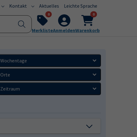
Kontakt
Aktuelles
Leichte Sprache
Submenu for "Programm"
Submenu for "Kontakt"
0
0
Merkliste
Anmelden
Warenkorb
Wochentage
Orte
Zeitraum