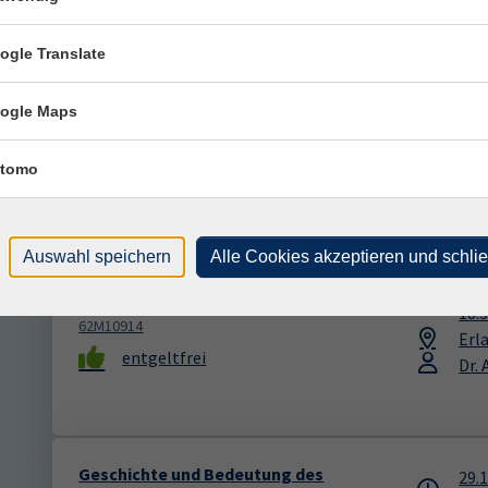
ogle Translate
Kontrovers vor Ort: Isoliert im Reich;
24.
Reichsbürgerbewegung in Sachsen
19:
ogle Maps
Vortrag und Diskussion mit Sebastian Trept,
Fre
Politikwissenschaftler
"Bu
62F10003
tomo
Seb
entgeltfrei
Auswahl speichern
Alle Cookies akzeptieren und schli
Geschichte und Bedeutung des
14.
sächsischen Dialekts
18:
62M10914
Erl
entgeltfrei
Dr.
Geschichte und Bedeutung des
29.