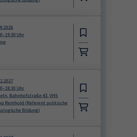
09.2026
00
–
19:30
Uhr
ine
02.2027
00
–
18:30
Uhr
eln, Bahnhofstraße 43, VHS
ko Reinhold
(Referent politische
kologische Bildung)