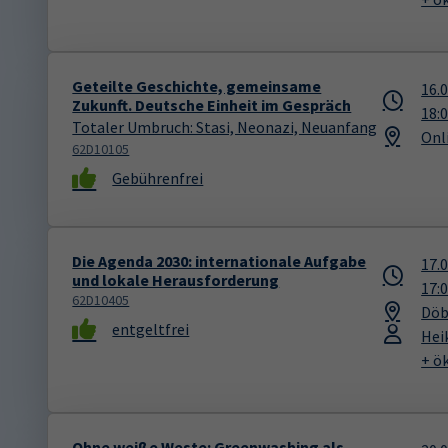
Geteilte Geschichte, gemeinsame
16.
Zukunft. Deutsche Einheit im Gespräch
18:
Totaler Umbruch: Stasi, Neonazi, Neuanfang
Onl
62D10105
Gebührenfrei
Die Agenda 2030: internationale Aufgabe
17.
und lokale Herausforderung
17:
62D10405
Döb
entgeltfrei
Hei
+ ö
Ohne weiße Weste: Greenwashing als