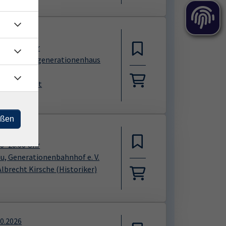
11.2026
00
–
21:00
Uhr
iberg, Mehrgenerationenhaus
ntes Haus"
astian Trept
eßen
10.2026
30
–
20:00
Uhr
au, Generationenbahnhof e. V.
 Albrecht Kirsche
(Historiker)
10.2026